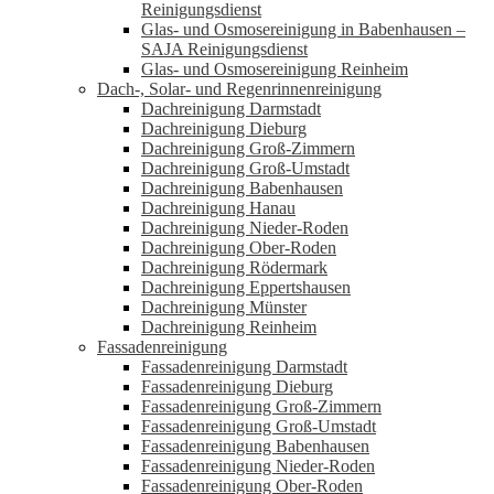
Reinigungsdienst
Glas- und Osmosereinigung in Babenhausen –
SAJA Reinigungsdienst
Glas- und Osmosereinigung Reinheim
Dach-, Solar- und Regenrinnenreinigung
Dachreinigung Darmstadt
Dachreinigung Dieburg
Dachreinigung Groß-Zimmern
Dachreinigung Groß-Umstadt
Dachreinigung Babenhausen
Dachreinigung Hanau
Dachreinigung Nieder-Roden
Dachreinigung Ober-Roden
Dachreinigung Rödermark
Dachreinigung Eppertshausen
Dachreinigung Münster
Dachreinigung Reinheim
Fassadenreinigung
Fassadenreinigung Darmstadt
Fassadenreinigung Dieburg
Fassadenreinigung Groß-Zimmern
Fassadenreinigung Groß-Umstadt
Fassadenreinigung Babenhausen
Fassadenreinigung Nieder-Roden
Fassadenreinigung Ober-Roden