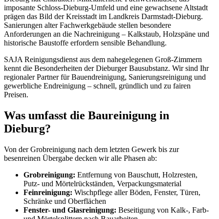
imposante Schloss-Dieburg-Umfeld und eine gewachsene Altstadt
prägen das Bild der Kreisstadt im Landkreis Darmstadt-Dieburg.
Sanierungen alter Fachwerkgebäude stellen besondere
Anforderungen an die Nachreinigung – Kalkstaub, Holzspäne und
historische Baustoffe erfordern sensible Behandlung.
SAJA Reinigungsdienst aus dem nahegelegenen Groß-Zimmern
kennt die Besonderheiten der Dieburger Bausubstanz. Wir sind Ihr
regionaler Partner für Bauendreinigung, Sanierungsreinigung und
gewerbliche Endreinigung – schnell, gründlich und zu fairen
Preisen.
Was umfasst die Baureinigung in
Dieburg?
Von der Grobreinigung nach dem letzten Gewerk bis zur
besenreinen Übergabe decken wir alle Phasen ab:
Grobreinigung:
Entfernung von Bauschutt, Holzresten,
Putz- und Mörtelrückständen, Verpackungsmaterial
Feinreinigung:
Wischpflege aller Böden, Fenster, Türen,
Schränke und Oberflächen
Fenster- und Glasreinigung:
Beseitigung von Kalk-, Farb-
und Mörtelsplittern nach Bauarbeiten