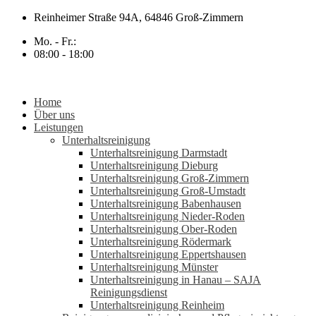
Zum
Reinheimer Straße 94A, 64846 Groß-Zimmern
Inhalt
Mo. - Fr.:
springen
08:00 - 18:00
Home
Über uns
Leistungen
Unterhaltsreinigung
Unterhaltsreinigung Darmstadt
Unterhaltsreinigung Dieburg
Unterhaltsreinigung Groß-Zimmern
Unterhaltsreinigung Groß-Umstadt
Unterhaltsreinigung Babenhausen
Unterhaltsreinigung Nieder-Roden
Unterhaltsreinigung Ober-Roden
Unterhaltsreinigung Rödermark
Unterhaltsreinigung Eppertshausen
Unterhaltsreinigung Münster
Unterhaltsreinigung in Hanau – SAJA
Reinigungsdienst
Unterhaltsreinigung Reinheim