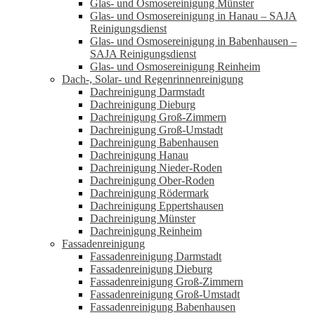
Glas- und Osmosereinigung Münster
Glas- und Osmosereinigung in Hanau – SAJA
Reinigungsdienst
Glas- und Osmosereinigung in Babenhausen –
SAJA Reinigungsdienst
Glas- und Osmosereinigung Reinheim
Dach-, Solar- und Regenrinnenreinigung
Dachreinigung Darmstadt
Dachreinigung Dieburg
Dachreinigung Groß-Zimmern
Dachreinigung Groß-Umstadt
Dachreinigung Babenhausen
Dachreinigung Hanau
Dachreinigung Nieder-Roden
Dachreinigung Ober-Roden
Dachreinigung Rödermark
Dachreinigung Eppertshausen
Dachreinigung Münster
Dachreinigung Reinheim
Fassadenreinigung
Fassadenreinigung Darmstadt
Fassadenreinigung Dieburg
Fassadenreinigung Groß-Zimmern
Fassadenreinigung Groß-Umstadt
Fassadenreinigung Babenhausen