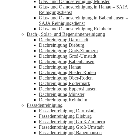
Glas- und Osmosereinigung Münster
Glas- und Osmosereinigung in Hanau – SAJA
Reinigungsdienst
Glas- und Osmosereinigung in Babenhausen –
SAJA Reinigungsdienst
Glas- und Osmosereinigung Reinheim
Dach-, Solar- und Regenrinnenreinigung
Dachreinigung Darmstadt
Dachreinigung Dieburg
Dachreinigung Groß-Zimmern
Dachreinigung Groß-Umstadt
Dachreinigung Babenhausen
Dachreinigung Hanau
Dachreinigung Nieder-Roden
Dachreinigung Ober-Roden
Dachreinigung Rödermark
Dachreinigung Eppertshausen
Dachreinigung Münster
Dachreinigung Reinheim
Fassadenreinigung
Fassadenreinigung Darmstadt
Fassadenreinigung Dieburg
Fassadenreinigung Groß-Zimmern
Fassadenreinigung Groß-Umstadt
Fassadenreinigung Babenhausen