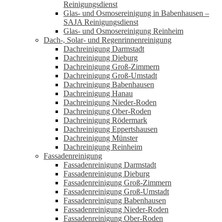
Reinigungsdienst
Glas- und Osmosereinigung in Babenhausen –
SAJA Reinigungsdienst
Glas- und Osmosereinigung Reinheim
Dach-, Solar- und Regenrinnenreinigung
Dachreinigung Darmstadt
Dachreinigung Dieburg
Dachreinigung Groß-Zimmern
Dachreinigung Groß-Umstadt
Dachreinigung Babenhausen
Dachreinigung Hanau
Dachreinigung Nieder-Roden
Dachreinigung Ober-Roden
Dachreinigung Rödermark
Dachreinigung Eppertshausen
Dachreinigung Münster
Dachreinigung Reinheim
Fassadenreinigung
Fassadenreinigung Darmstadt
Fassadenreinigung Dieburg
Fassadenreinigung Groß-Zimmern
Fassadenreinigung Groß-Umstadt
Fassadenreinigung Babenhausen
Fassadenreinigung Nieder-Roden
Fassadenreinigung Ober-Roden