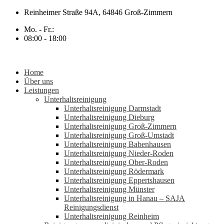
Zum
Reinheimer Straße 94A, 64846 Groß-Zimmern
Inhalt
Mo. - Fr.:
springen
08:00 - 18:00
Home
Über uns
Leistungen
Unterhaltsreinigung
Unterhaltsreinigung Darmstadt
Unterhaltsreinigung Dieburg
Unterhaltsreinigung Groß-Zimmern
Unterhaltsreinigung Groß-Umstadt
Unterhaltsreinigung Babenhausen
Unterhaltsreinigung Nieder-Roden
Unterhaltsreinigung Ober-Roden
Unterhaltsreinigung Rödermark
Unterhaltsreinigung Eppertshausen
Unterhaltsreinigung Münster
Unterhaltsreinigung in Hanau – SAJA
Reinigungsdienst
Unterhaltsreinigung Reinheim