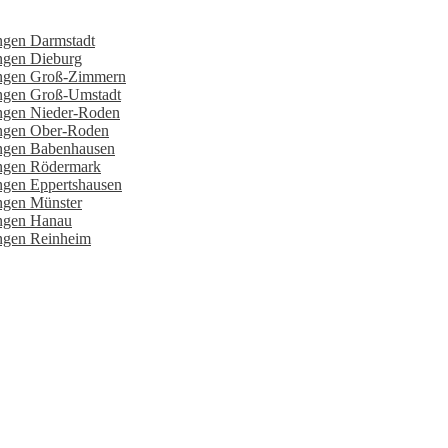
ngen Darmstadt
ungen Dieburg
tungen Groß-Zimmern
ungen Groß-Umstadt
ungen Nieder-Roden
ungen Ober-Roden
ungen Babenhausen
ungen Rödermark
ngen Eppertshausen
ungen Münster
ungen Hanau
ungen Reinheim