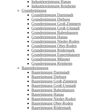
Industriereinigung Hanau
Industriereinigung Reinheim
Grundreinigung
Grundreinigung Darmstadt
Grundreinigung Dieburg
Grundreinigung Groß-Zimmern
Grundreinigung Groß-Umstadt
Grundreinigung Babenhausen
Grundreinigung Hanau
Grundreinigung Nieder-Roden
Grundreinigung Ober-Roden
Grundreinigung Rödermark
Grundreinigung Eppertshausen
Grundreinigung Münster
Grundreinigung Reinheim
Bauendreinigung
Baureinigung Darmstadt
Baureinigung Dieburg
Baureinigung Groß-Zimmern
Baureinigung Groß-Umstadt
Baureinigung Babenhausen
Baureinigung Hanau
Baureinigung Nieder-Roden
Baureinigung Ober-Roden
Baureinigung Rödermark