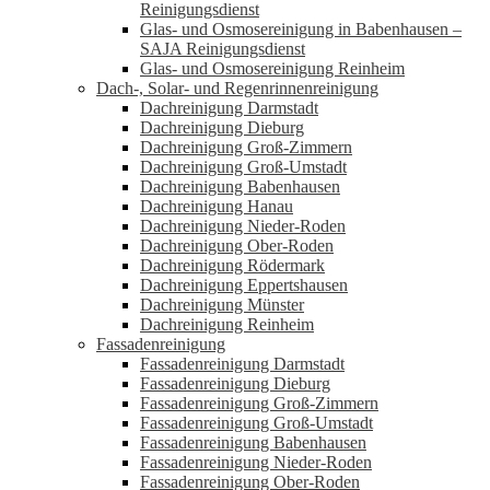
Reinigungsdienst
Glas- und Osmosereinigung in Babenhausen –
SAJA Reinigungsdienst
Glas- und Osmosereinigung Reinheim
Dach-, Solar- und Regenrinnenreinigung
Dachreinigung Darmstadt
Dachreinigung Dieburg
Dachreinigung Groß-Zimmern
Dachreinigung Groß-Umstadt
Dachreinigung Babenhausen
Dachreinigung Hanau
Dachreinigung Nieder-Roden
Dachreinigung Ober-Roden
Dachreinigung Rödermark
Dachreinigung Eppertshausen
Dachreinigung Münster
Dachreinigung Reinheim
Fassadenreinigung
Fassadenreinigung Darmstadt
Fassadenreinigung Dieburg
Fassadenreinigung Groß-Zimmern
Fassadenreinigung Groß-Umstadt
Fassadenreinigung Babenhausen
Fassadenreinigung Nieder-Roden
Fassadenreinigung Ober-Roden