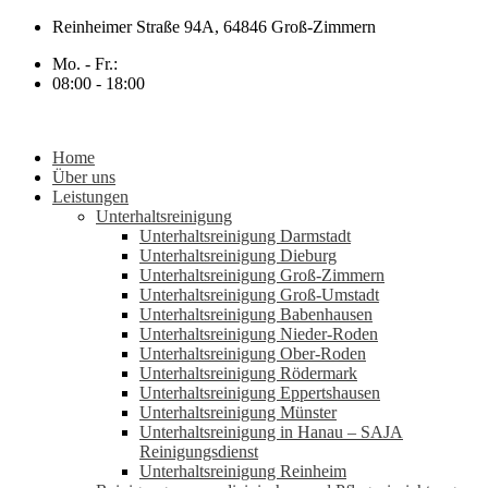
Zum
Reinheimer Straße 94A, 64846 Groß-Zimmern
Inhalt
Mo. - Fr.:
springen
08:00 - 18:00
Home
Über uns
Leistungen
Unterhaltsreinigung
Unterhaltsreinigung Darmstadt
Unterhaltsreinigung Dieburg
Unterhaltsreinigung Groß-Zimmern
Unterhaltsreinigung Groß-Umstadt
Unterhaltsreinigung Babenhausen
Unterhaltsreinigung Nieder-Roden
Unterhaltsreinigung Ober-Roden
Unterhaltsreinigung Rödermark
Unterhaltsreinigung Eppertshausen
Unterhaltsreinigung Münster
Unterhaltsreinigung in Hanau – SAJA
Reinigungsdienst
Unterhaltsreinigung Reinheim