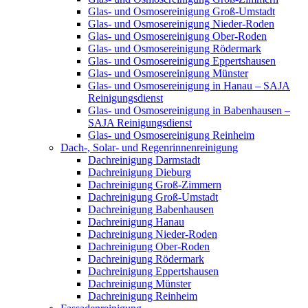
Glas- und Osmosereinigung Groß-Umstadt
Glas- und Osmosereinigung Nieder-Roden
Glas- und Osmosereinigung Ober-Roden
Glas- und Osmosereinigung Rödermark
Glas- und Osmosereinigung Eppertshausen
Glas- und Osmosereinigung Münster
Glas- und Osmosereinigung in Hanau – SAJA
Reinigungsdienst
Glas- und Osmosereinigung in Babenhausen –
SAJA Reinigungsdienst
Glas- und Osmosereinigung Reinheim
Dach-, Solar- und Regenrinnenreinigung
Dachreinigung Darmstadt
Dachreinigung Dieburg
Dachreinigung Groß-Zimmern
Dachreinigung Groß-Umstadt
Dachreinigung Babenhausen
Dachreinigung Hanau
Dachreinigung Nieder-Roden
Dachreinigung Ober-Roden
Dachreinigung Rödermark
Dachreinigung Eppertshausen
Dachreinigung Münster
Dachreinigung Reinheim