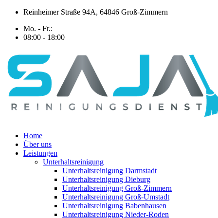
Zum
Reinheimer Straße 94A, 64846 Groß-Zimmern
Inhalt
Mo. - Fr.:
springen
08:00 - 18:00
Home
Über uns
Leistungen
Unterhaltsreinigung
Unterhaltsreinigung Darmstadt
Unterhaltsreinigung Dieburg
Unterhaltsreinigung Groß-Zimmern
Unterhaltsreinigung Groß-Umstadt
Unterhaltsreinigung Babenhausen
Unterhaltsreinigung Nieder-Roden