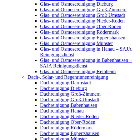
Glas- und Osmosereinigung Dieburg
Glas- und Osmosereinigung Groß-Zimmern
Glas- und Osmosereinigung Groß-Umstadt
Glas- und Osmosereinigung Nieder-Roden
Glas- und Osmosereinigung Ober-Roden
Glas- und Osmosereinigung Rödermark
Glas- und Osmosereinigung Eppertshausen
Glas- und Osmosereinigung Münster
Glas- und Osmosereinigung in Hanau – SAJA
Reinigungsdienst
Glas- und Osmosereinigung in Babenhausen –
SAJA Reinigungsdienst
Glas- und Osmosereinigung Reinheim
Dach-, Solar- und Regenrinnenreinigung
Dachreinigung Darmstadt
Dachreinigung Dieburg
Dachreinigung Groß-Zimmern
Dachreinigung Groß-Umstadt
Dachreinigung Babenhausen
Dachreinigung Hanau
Dachreinigung Nieder-Roden
Dachreinigung Ober-Roden
Dachreinigung Rödermark
Dachreinigung Eppertshausen
Dachreinigung Münster