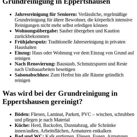
Grundreinigung in Eppertshausen
Jahresreinigung für Senioren:
Verlässliche, regelmäßige
Grundreinigung für ältere Bewohner, die körperlich intensive
Reinigungen nicht mehr selbst erledigen können
Wohnungsübergabe:
Sauber übergeben und Kaution
zurückbekommen
Frühjahrsputz:
Traditionelle Jahresreinigung in privaten
Haushalten
Einzug:
Haus oder Wohnung vor dem Einzug von Grund auf
reinigen
Nach Renovierung:
Baustaub, Schmutzspuren und Reste
nach Umbauarbeiten beseitigen
Saisonabschluss:
Zum Herbst hin alle Räume gründlich
reinigen
Was wird bei der Grundreinigung in
Eppertshausen gereinigt?
Böden:
Fliesen, Laminat, Parkett, PVC – wischen, schrubben
und pflegen je nach Material
Küche:
Herd, Backofen, Dunstabzug, alle Schränke
innen/außen, Arbeitsflächen, Armaturen entkalken
Bad und WC:
Kalk entfernen, Fliesen, Fugen, Armaturen,