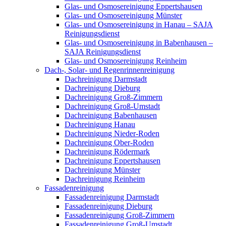
Glas- und Osmosereinigung Eppertshausen
Glas- und Osmosereinigung Münster
Glas- und Osmosereinigung in Hanau – SAJA
Reinigungsdienst
Glas- und Osmosereinigung in Babenhausen –
SAJA Reinigungsdienst
Glas- und Osmosereinigung Reinheim
Dach-, Solar- und Regenrinnenreinigung
Dachreinigung Darmstadt
Dachreinigung Dieburg
Dachreinigung Groß-Zimmern
Dachreinigung Groß-Umstadt
Dachreinigung Babenhausen
Dachreinigung Hanau
Dachreinigung Nieder-Roden
Dachreinigung Ober-Roden
Dachreinigung Rödermark
Dachreinigung Eppertshausen
Dachreinigung Münster
Dachreinigung Reinheim
Fassadenreinigung
Fassadenreinigung Darmstadt
Fassadenreinigung Dieburg
Fassadenreinigung Groß-Zimmern
Fassadenreinigung Groß-Umstadt