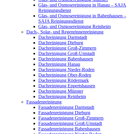
Glas- und Osmosereinigung in Hanau – SAJA
Reinigungsdienst
Glas- und Osmosereinigung in Babenhausen –
SAJA Reinigungsdienst
Glas- und Osmosereinigung Reinheim
Dach-, Solar- und Regenrinnenreinigung
Dachreinigung Darmstadt
Dachreinigung Dieburg
Dachreinigung Groß-Zimmern
Dachreinigung Groß-Umstadt
Dachreinigung Babenhausen
Dachreinigung Hanau
Dachreinigung Nieder-Roden
Dachreinigung Ober-Roden
Dachreinigung Rödermark
Dachreinigung Eppertshausen
Dachreinigung Münster
Dachreinigung Reinheim
Fassadenreinigung
Fassadenreinigung Darmstadt
Fassadenreinigung Dieburg
Fassadenreinigung Groß-Zimmern
Fassadenreinigung Groß-Umstadt
Fassadenreinigung Babenhausen