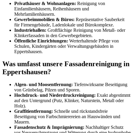
Privathäuser & Wohnanlagen:
Reinigung von
Einfamilienhäusern, Reihenhäusern und
Mehrfamilienhäusern.
Gewerbeimmobilien & Büros:
Repräsentative Sauberkeit
für Firmengebäude, Ladenlokale und Bürokomplexe.
Industriehallen:
Großflächige Reinigung von Metall- oder
Klinkerfassaden in den Gewerbegebieten.
Öffentliche Einrichtungen:
Werterhaltende Pflege von
Schulen, Kindergärten oder Verwaltungsgebäuden in
Eppertshausen.
Was umfasst unsere Fassadenreinigung in
Eppertshausen?
Algen- und Moosentfernung:
Tiefenwirksame Beseitigung
von Grünbelag, Pilzen und Sporen.
Hochdruck- und Niederdruckreinigung:
Exakt abgestimmt
auf den Untergrund (Putz, Klinker, Naturstein, Metall oder
Holz).
Graffitientfernung:
Schnelle und rückstandsfreie
Beseitigung von Farbschmierereien an Hauswänden und
Mauern.
Fassadenschutz & Imprägnierung:
Nachhaltiger Schutz
vor Neuverschmutzung und Witterung durch eine hydrophobe