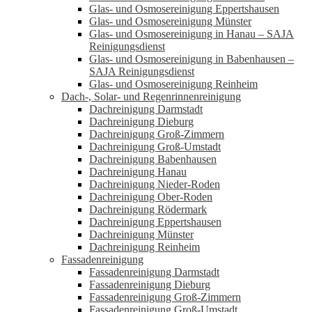
Glas- und Osmosereinigung Eppertshausen
Glas- und Osmosereinigung Münster
Glas- und Osmosereinigung in Hanau – SAJA
Reinigungsdienst
Glas- und Osmosereinigung in Babenhausen –
SAJA Reinigungsdienst
Glas- und Osmosereinigung Reinheim
Dach-, Solar- und Regenrinnenreinigung
Dachreinigung Darmstadt
Dachreinigung Dieburg
Dachreinigung Groß-Zimmern
Dachreinigung Groß-Umstadt
Dachreinigung Babenhausen
Dachreinigung Hanau
Dachreinigung Nieder-Roden
Dachreinigung Ober-Roden
Dachreinigung Rödermark
Dachreinigung Eppertshausen
Dachreinigung Münster
Dachreinigung Reinheim
Fassadenreinigung
Fassadenreinigung Darmstadt
Fassadenreinigung Dieburg
Fassadenreinigung Groß-Zimmern
Fassadenreinigung Groß-Umstadt