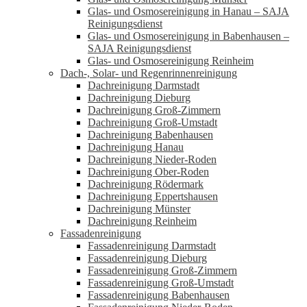
Glas- und Osmosereinigung in Hanau – SAJA
Reinigungsdienst
Glas- und Osmosereinigung in Babenhausen –
SAJA Reinigungsdienst
Glas- und Osmosereinigung Reinheim
Dach-, Solar- und Regenrinnenreinigung
Dachreinigung Darmstadt
Dachreinigung Dieburg
Dachreinigung Groß-Zimmern
Dachreinigung Groß-Umstadt
Dachreinigung Babenhausen
Dachreinigung Hanau
Dachreinigung Nieder-Roden
Dachreinigung Ober-Roden
Dachreinigung Rödermark
Dachreinigung Eppertshausen
Dachreinigung Münster
Dachreinigung Reinheim
Fassadenreinigung
Fassadenreinigung Darmstadt
Fassadenreinigung Dieburg
Fassadenreinigung Groß-Zimmern
Fassadenreinigung Groß-Umstadt
Fassadenreinigung Babenhausen