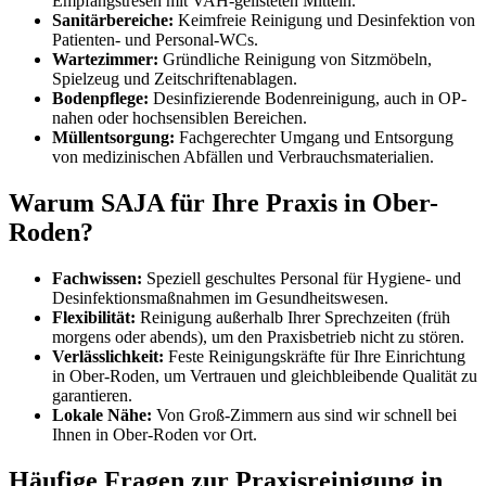
Empfangstresen mit VAH-gelisteten Mitteln.
Sanitärbereiche:
Keimfreie Reinigung und Desinfektion von
Patienten- und Personal-WCs.
Wartezimmer:
Gründliche Reinigung von Sitzmöbeln,
Spielzeug und Zeitschriftenablagen.
Bodenpflege:
Desinfizierende Bodenreinigung, auch in OP-
nahen oder hochsensiblen Bereichen.
Müllentsorgung:
Fachgerechter Umgang und Entsorgung
von medizinischen Abfällen und Verbrauchsmaterialien.
Warum SAJA für Ihre Praxis in Ober-
Roden?
Fachwissen:
Speziell geschultes Personal für Hygiene- und
Desinfektionsmaßnahmen im Gesundheitswesen.
Flexibilität:
Reinigung außerhalb Ihrer Sprechzeiten (früh
morgens oder abends), um den Praxisbetrieb nicht zu stören.
Verlässlichkeit:
Feste Reinigungskräfte für Ihre Einrichtung
in Ober-Roden, um Vertrauen und gleichbleibende Qualität zu
garantieren.
Lokale Nähe:
Von Groß-Zimmern aus sind wir schnell bei
Ihnen in Ober-Roden vor Ort.
Häufige Fragen zur Praxisreinigung in