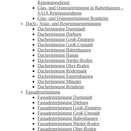
Reinigungsdienst
Glas- und Osmosereinigung in Babenhausen –
SAJA Reinigungsdienst
Glas- und Osmosereinigung Reinheim
Dach-, Solar- und Regenrinnenreinigung
Dachreinigung Darmstadt
Dachreinigung Dieburg
Dachreinigung Groß-Zimmern
Dachreinigung Groß-Umstadt
Dachreinigung Babenhausen
Dachreinigung Hanau
Dachreinigung Nieder-Roden
Dachreinigung Ober-Roden
Dachreinigung Rödermark
Dachreinigung Eppertshausen
Dachreinigung Münster
Dachreinigung Reinheim
Fassadenreinigung
Fassadenreinigung Darmstadt
Fassadenreinigung Dieburg
Fassadenreinigung Groß-Zimmern
Fassadenreinigung Groß-Umstadt
Fassadenreinigung Babenhausen
Fassadenreinigung Nieder-Roden
Fassadenreinigung Ober-Roden