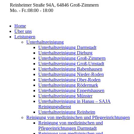
Zum
Reinheimer Straße 94A, 64846 Groß-Zimmern
Inhalt
Mo. - Fr.:
08:00 - 18:00
springen
Home
Über uns
Leistungen
Unterhaltsreinigung
Unterhaltsreinigung Darmstadt
Unterhaltsreinigung Dieburg
Unterhaltsreinigung Groß-Zimmern
Unterhaltsreinigung Groß-Umstadt
Unterhaltsreinigung Babenhausen
Unterhaltsreinigung Nieder-Roden
Unterhaltsreinigung Ober-Roden
Unterhaltsreinigung Rödermark
Unterhaltsreinigung Eppertshausen
Unterhaltsreinigung Münster
Unterhaltsreinigung in Hanau – SAJA
Reinigungsdienst
Unterhaltsreinigung Reinheim
Reinigung von medizinischen und Pflegeeinrichtungen
Reinigung von medizinischen und
Pflegeeinrichtungen Darmstadt
Reinigung von medizinischen und