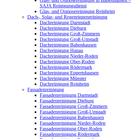
Glas- und Osmosereinigung in Babenhausen –
SAJA Reinigungsdienst
Glas- und Osmosereinigung Reinheim
Dach-, Solar- und Regenrinnenreinigung
Dachreinigung Darmstadt
Dachreinigung Dieburg
Dachreinigung Groß-Zimmern
Dachreinigung Groß-Umstadt
Dachreinigung Babenhausen
Dachreinigung Hanau
Dachreinigung Nieder-Roden
Dachreinigung Ober-Roden
Dachreinigung Rödermark
Dachreinigung Eppertshausen
Dachreinigung Münster
Dachreinigung Reinheim
Fassadenreinigung
Fassadenreinigung Darmstadt
Fassadenreinigung Dieburg
Fassadenreinigung Groß-Zimmern
Fassadenreinigung Groß-Umstadt
Fassadenreinigung Babenhausen
Fassadenreinigung Nieder-Roden
Fassadenreinigung Ober-Roden
Fassadenreinigung Rödermark