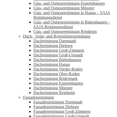
Glas- und Osmosereinigung Eppertshausen
Glas- und Osmosereinigung Münster
Glas- und Osmosereinigung in Hanau – SAJA
Reinigungsdienst
Glas- und Osmosereinigung in Babenhausen –
SAJA Reinigungsdienst
Glas- und Osmosereinigung Reinheim
Dach-, Solar- und Regenrinnenreinigung
Dachreinigung Darmstadt
Dachreinigung Dieburg
Dachreinigung Groß-Zimmern
Dachreinigung Groß-Umstadt
Dachreinigung Babenhausen
Dachreinigung Hanau
Dachreinigung Nieder-Roden
Dachreinigung Ober-Roden
Dachreinigung Rödermark
Dachreinigung Eppertshausen
Dachreinigung Münster
Dachreinigung Reinheim
Fassadenreinigung
Fassadenreinigung Darmstadt
Fassadenreinigung Dieburg
Fassadenreinigung Groß-Zimmern
Fassadenreinigung Groß-Umstadt