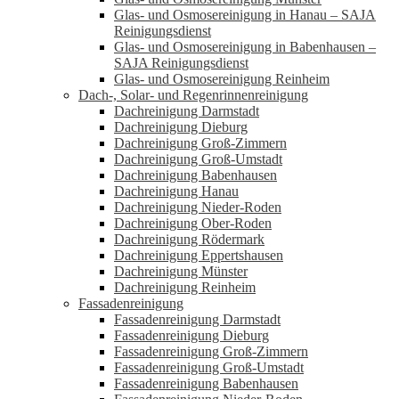
Glas- und Osmosereinigung in Hanau – SAJA
Reinigungsdienst
Glas- und Osmosereinigung in Babenhausen –
SAJA Reinigungsdienst
Glas- und Osmosereinigung Reinheim
Dach-, Solar- und Regenrinnenreinigung
Dachreinigung Darmstadt
Dachreinigung Dieburg
Dachreinigung Groß-Zimmern
Dachreinigung Groß-Umstadt
Dachreinigung Babenhausen
Dachreinigung Hanau
Dachreinigung Nieder-Roden
Dachreinigung Ober-Roden
Dachreinigung Rödermark
Dachreinigung Eppertshausen
Dachreinigung Münster
Dachreinigung Reinheim
Fassadenreinigung
Fassadenreinigung Darmstadt
Fassadenreinigung Dieburg
Fassadenreinigung Groß-Zimmern
Fassadenreinigung Groß-Umstadt
Fassadenreinigung Babenhausen