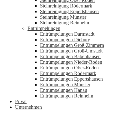
Steinreinigung Ober-Roden
Steinreinigung Rödermark
Steinreinigung Eppertshausen
Steinreinigung Münster
Steinreinigung Reinheim
Entrümpelungen
Entrümpelungen Darmstadt
Entrümpelungen Dieburg
Entrümpelungen Groß-Zimmern
Entrümpelungen Groß-Umstadt
Entrümpelungen Babenhausen
Entrümpelungen Nieder-Roden
Entrümpelungen Ober-Roden
Entrümpelungen Rödermark
Entrümpelungen Eppertshausen
Entrümpelungen Münster
Entrümpelungen Hanau
Entrümpelungen Reinheim
Privat
Unternehmen