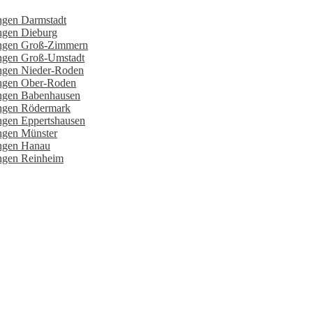
ngen Darmstadt
ungen Dieburg
tungen Groß-Zimmern
ungen Groß-Umstadt
ungen Nieder-Roden
ungen Ober-Roden
ungen Babenhausen
ungen Rödermark
ngen Eppertshausen
ungen Münster
ungen Hanau
ungen Reinheim