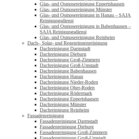
Glas- und Osmosereinigung Eppertshausen
Glas- und Osmosereinigung Münster
Glas- und Osmosereinigung in Hanau – SAJA
Reinigungsdienst
Glas- und Osmosereinigung in Babenhausen –
SAJA Reinigungsdienst
Glas- und Osmosereinigung Reinheim
Dach-, Solar- und Regenrinnenreinigung
Dachreinigung Darmstadt
Dachreinigung Dieburg
Dachreinigung Groß-Zimmern
Dachreinigung Groß-Umstadt
Dachreinigung Babenhausen
Dachreinigung Hanau
Dachreinigung Nieder-Roden
Dachreinigung Ober-Roden
Dachreinigung Rödermark
Dachreinigung Eppertshausen
Dachreinigung Münster
Dachreinigung Reinheim
Fassadenreinigung
Fassadenreinigung Darmstadt
Fassadenreinigung Dieburg
Fassadenreinigung Groß-Zimmern
Fassadenreinigung Groß-Umstadt