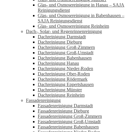
Glas- und Osmosereinigung in Hanau – SAJA
Reinigungsdienst
Glas- und Osmosereinigung in Babenhausen –
SAJA Reinigungsdienst
Glas- und Osmosereinigung Reinheim
Dach-, Solar- und Regenrinnenreinigung
Dachreinigung Darmstadt
Dachreinigung Dieburg
Dachreinigung Groß-Zimmern
Dachreinigung Groß-Umstadt
Dachreinigung Babenhausen
Dachreinigung Hanau
Dachreinigung Nieder-Roden
Dachreinigung Ober-Roden
Dachreinigung Rödermark
Dachreinigung Eppertshausen
Dachreinigung Münster
Dachreinigung Reinheim
Fassadenreinigung
Fassadenreinigung Darmstadt
Fassadenreinigung Dieburg
Fassadenreinigung Groß-Zimmern
Fassadenreinigung Groß-Umstadt
Fassadenreinigung Babenhausen