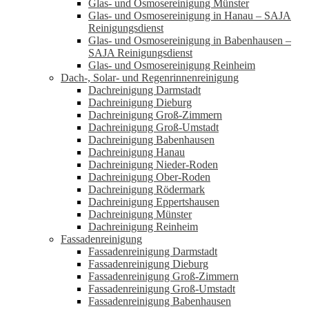
Glas- und Osmosereinigung Münster
Glas- und Osmosereinigung in Hanau – SAJA
Reinigungsdienst
Glas- und Osmosereinigung in Babenhausen –
SAJA Reinigungsdienst
Glas- und Osmosereinigung Reinheim
Dach-, Solar- und Regenrinnenreinigung
Dachreinigung Darmstadt
Dachreinigung Dieburg
Dachreinigung Groß-Zimmern
Dachreinigung Groß-Umstadt
Dachreinigung Babenhausen
Dachreinigung Hanau
Dachreinigung Nieder-Roden
Dachreinigung Ober-Roden
Dachreinigung Rödermark
Dachreinigung Eppertshausen
Dachreinigung Münster
Dachreinigung Reinheim
Fassadenreinigung
Fassadenreinigung Darmstadt
Fassadenreinigung Dieburg
Fassadenreinigung Groß-Zimmern
Fassadenreinigung Groß-Umstadt
Fassadenreinigung Babenhausen