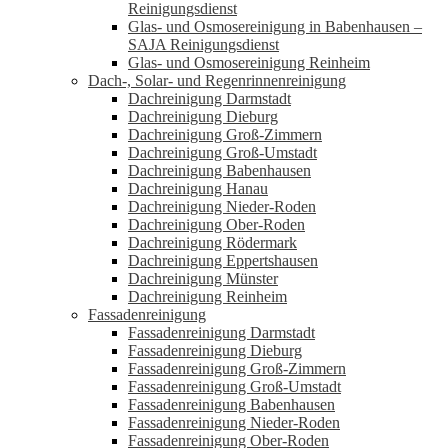
Reinigungsdienst
Glas- und Osmosereinigung in Babenhausen –
SAJA Reinigungsdienst
Glas- und Osmosereinigung Reinheim
Dach-, Solar- und Regenrinnenreinigung
Dachreinigung Darmstadt
Dachreinigung Dieburg
Dachreinigung Groß-Zimmern
Dachreinigung Groß-Umstadt
Dachreinigung Babenhausen
Dachreinigung Hanau
Dachreinigung Nieder-Roden
Dachreinigung Ober-Roden
Dachreinigung Rödermark
Dachreinigung Eppertshausen
Dachreinigung Münster
Dachreinigung Reinheim
Fassadenreinigung
Fassadenreinigung Darmstadt
Fassadenreinigung Dieburg
Fassadenreinigung Groß-Zimmern
Fassadenreinigung Groß-Umstadt
Fassadenreinigung Babenhausen
Fassadenreinigung Nieder-Roden
Fassadenreinigung Ober-Roden