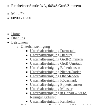
Zum
Reinheimer Straße 94A, 64846 Groß-Zimmern
Inhalt
Mo. - Fr.:
springen
08:00 - 18:00
Home
Über uns
Leistungen
Unterhaltsreinigung
Unterhaltsreinigung Darmstadt
Unterhaltsreinigung Dieburg
Unterhaltsreinigung Groß-Zimmern
Unterhaltsreinigung Groß-Umstadt
Unterhaltsreinigung Babenhausen
Unterhaltsreinigung Nieder-Roden
Unterhaltsreinigung Ober-Roden
Unterhaltsreinigung Rödermark
Unterhaltsreinigung Eppertshausen
Unterhaltsreinigung Münster
Unterhaltsreinigung in Hanau – SAJA
Reinigungsdienst
Unterhaltsreinigung Reinheim