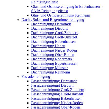
Reinigungsdienst
Glas- und Osmosereinigung in Babenhausen –
SAJA Reinigungsdienst
Glas- und Osmosereinigung Reinheim
Dach-, Solar- und Regenrinnenreinigung
Dachreinigung Darmstadt
Dachreinigung Dieburg
Dachreinigung Groß-Zimmern
Dachreinigung Groß-Umstadt
Dachreinigung Babenhausen
Dachreinigung Hanau
Dachreinigung Nieder-Roden
Dachreinigung Ober-Roden
Dachreinigung Rödermark
Dachreinigung Eppertshausen
Dachreinigung Münster
Dachreinigung Reinheim
Fassadenreinigung
Fassadenreinigung Darmstadt
Fassadenreinigung Dieburg
Fassadenreinigung Groß-Zimmern
Fassadenreinigung Groß-Umstadt
Fassadenreinigung Babenhausen
Fassadenreinigung Nieder-Roden
Fassadenreinigung Ober-Roden