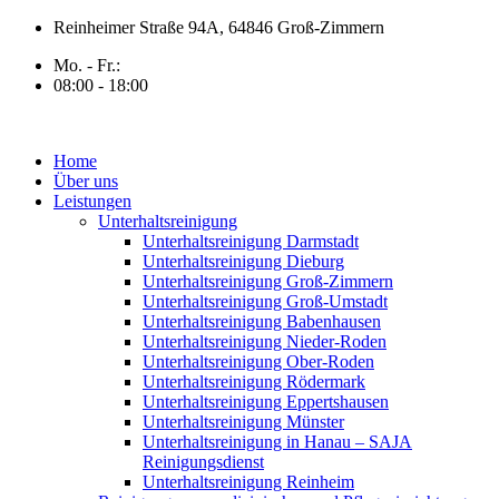
Zum
Reinheimer Straße 94A, 64846 Groß-Zimmern
Inhalt
Mo. - Fr.:
springen
08:00 - 18:00
Home
Über uns
Leistungen
Unterhaltsreinigung
Unterhaltsreinigung Darmstadt
Unterhaltsreinigung Dieburg
Unterhaltsreinigung Groß-Zimmern
Unterhaltsreinigung Groß-Umstadt
Unterhaltsreinigung Babenhausen
Unterhaltsreinigung Nieder-Roden
Unterhaltsreinigung Ober-Roden
Unterhaltsreinigung Rödermark
Unterhaltsreinigung Eppertshausen
Unterhaltsreinigung Münster
Unterhaltsreinigung in Hanau – SAJA
Reinigungsdienst
Unterhaltsreinigung Reinheim