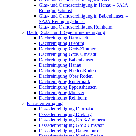
Glas- und Osmosereinigung in Hanau – SAJA
Reinigungsdienst
Glas- und Osmosereinigung in Babenhausen –
SAJA Reinigungsdienst
Glas- und Osmosereinigung Reinheim
Dach-, Solar- und Regenrinnenreinigung
Dachreinigung Darmstadt
Dachreinigung Dieburg
Dachreinigung Groß-Zimmern
Dachreinigung Groß-Umstadt
Dachreinigung Babenhausen
Dachreinigung Hanau
Dachreinigung Nieder-Roden
Dachreinigung Ober-Roden
Dachreinigung Rödermark
Dachreinigung Eppertshausen
Dachreinigung Münster
Dachreinigung Reinheim
Fassadenreinigung
Fassadenreinigung Darmstadt
Fassadenreinigung Dieburg
Fassadenreinigung Groß-Zimmern
Fassadenreinigung Groß-Umstadt
Fassadenreinigung Babenhausen