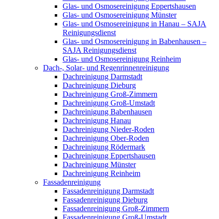
Glas- und Osmosereinigung Eppertshausen
Glas- und Osmosereinigung Münster
Glas- und Osmosereinigung in Hanau – SAJA
Reinigungsdienst
Glas- und Osmosereinigung in Babenhausen –
SAJA Reinigungsdienst
Glas- und Osmosereinigung Reinheim
Dach-, Solar- und Regenrinnenreinigung
Dachreinigung Darmstadt
Dachreinigung Dieburg
Dachreinigung Groß-Zimmern
Dachreinigung Groß-Umstadt
Dachreinigung Babenhausen
Dachreinigung Hanau
Dachreinigung Nieder-Roden
Dachreinigung Ober-Roden
Dachreinigung Rödermark
Dachreinigung Eppertshausen
Dachreinigung Münster
Dachreinigung Reinheim
Fassadenreinigung
Fassadenreinigung Darmstadt
Fassadenreinigung Dieburg
Fassadenreinigung Groß-Zimmern
Fassadenreinigung Groß-Umstadt