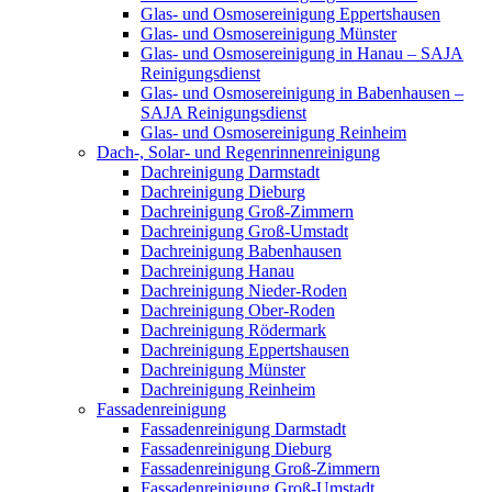
Glas- und Osmosereinigung Eppertshausen
Glas- und Osmosereinigung Münster
Glas- und Osmosereinigung in Hanau – SAJA
Reinigungsdienst
Glas- und Osmosereinigung in Babenhausen –
SAJA Reinigungsdienst
Glas- und Osmosereinigung Reinheim
Dach-, Solar- und Regenrinnenreinigung
Dachreinigung Darmstadt
Dachreinigung Dieburg
Dachreinigung Groß-Zimmern
Dachreinigung Groß-Umstadt
Dachreinigung Babenhausen
Dachreinigung Hanau
Dachreinigung Nieder-Roden
Dachreinigung Ober-Roden
Dachreinigung Rödermark
Dachreinigung Eppertshausen
Dachreinigung Münster
Dachreinigung Reinheim
Fassadenreinigung
Fassadenreinigung Darmstadt
Fassadenreinigung Dieburg
Fassadenreinigung Groß-Zimmern
Fassadenreinigung Groß-Umstadt