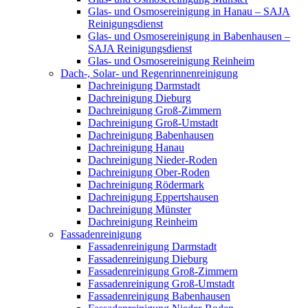
Glas- und Osmosereinigung in Hanau – SAJA
Reinigungsdienst
Glas- und Osmosereinigung in Babenhausen –
SAJA Reinigungsdienst
Glas- und Osmosereinigung Reinheim
Dach-, Solar- und Regenrinnenreinigung
Dachreinigung Darmstadt
Dachreinigung Dieburg
Dachreinigung Groß-Zimmern
Dachreinigung Groß-Umstadt
Dachreinigung Babenhausen
Dachreinigung Hanau
Dachreinigung Nieder-Roden
Dachreinigung Ober-Roden
Dachreinigung Rödermark
Dachreinigung Eppertshausen
Dachreinigung Münster
Dachreinigung Reinheim
Fassadenreinigung
Fassadenreinigung Darmstadt
Fassadenreinigung Dieburg
Fassadenreinigung Groß-Zimmern
Fassadenreinigung Groß-Umstadt
Fassadenreinigung Babenhausen