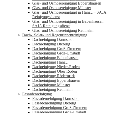
Glas- und Osmosereinigung Eppertshausen
Glas- und Osmosereinigung Münster
Glas- und Osmosereinigung in Hanau – SAJA
Reinigungsdienst
Glas- und Osmosereinigung in Babenhausen –
SAJA Reinigungsdienst
Glas- und Osmosereinigung Reinheim
Dach-, Solar- und Regenrinnenreinigung
Dachreinigung Darmstadt
Dachreinigung Dieburg
Dachreinigung Groß-Zimmern
Dachreinigung Groß-Umstadt
Dachreinigung Babenhausen
Dachreinigung Hanau
Dachreinigung Nieder-Roden
Dachreinigung Ober-Roden
Dachreinigung Rödermark
Dachreinigung Eppertshausen
Dachreinigung Münster
Dachreinigung Reinheim
Fassadenreinigung
Fassadenreinigung Darmstadt
Fassadenreinigung Dieburg
Fassadenreinigung Groß-Zimmern
Fassadenreinigung Groß-Umstadt