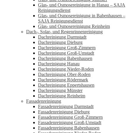
Glas- und Osmosereinigung in Hanau – SAJA
Reinigungsdienst
Glas- und Osmosereinigung in Babenhausen –
SAJA Reinigungsdienst
Glas- und Osmosereinigung Reinheim
Dach-, Solar- und Regenrinnenreinigung
Dachreinigung Darmstadt
Dachreinigung Dieburg
Dachreinigung Groß-Zimmern
Dachreinigung Groß-Umstadt
Dachreinigung Babenhausen
Dachreinigung Hanau
Dachreinigung Nieder-Roden
Dachreinigung Ober-Roden
Dachreinigung Rödermark
Dachreinigung Eppertshausen
Dachreinigung Münster
Dachreinigung Reinheim
Fassadenreinigung
Fassadenreinigung Darmstadt
Fassadenreinigung Dieburg
Fassadenreinigung Groß-Zimmern
Fassadenreinigung Groß-Umstadt
Fassadenreinigung Babenhausen