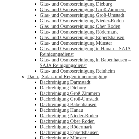
Glas- und Osmosereinigung Dieburg
Glas- und Osmosereinigung Groß-Zimmern
Glas- und Osmosereinigung Groß-Umstadt
Glas- und Osmosereinigung Nieder-Roden
Glas- und Osmosereinigung Ober-Roden
Glas- und Osmosereinigung Rödermark
Glas- und Osmosereinigung Eppertshausen
Glas- und Osmosereinigung Münster
Glas- und Osmosereinigung in Hanau – SAJA
Reinigungsdienst
Glas- und Osmosereinigung in Babenhausen –
SAJA Reinigungsdienst
Glas- und Osmosereinigung Reinheim
Dach-, Solar- und Regenrinnenreinigung
Dachreinigung Darmstadt
Dachreinigung Dieburg
Dachreinigung Groß-Zimmern
Dachreinigung Groß-Umstadt
Dachreinigung Babenhausen
Dachreinigung Hanau
Dachreinigung Nieder-Roden
Dachreinigung Ober-Roden
Dachreinigung Rödermark
Dachreinigung Eppertshausen
Dachreinigung Münster