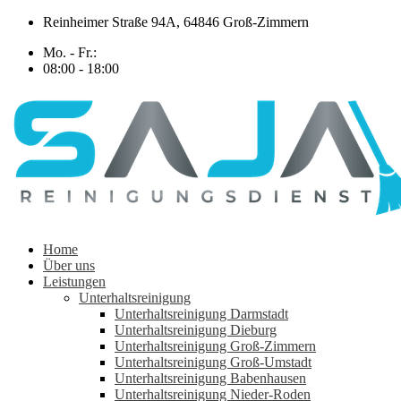
Zum
Reinheimer Straße 94A, 64846 Groß-Zimmern
Inhalt
Mo. - Fr.:
springen
08:00 - 18:00
Home
Über uns
Leistungen
Unterhaltsreinigung
Unterhaltsreinigung Darmstadt
Unterhaltsreinigung Dieburg
Unterhaltsreinigung Groß-Zimmern
Unterhaltsreinigung Groß-Umstadt
Unterhaltsreinigung Babenhausen
Unterhaltsreinigung Nieder-Roden