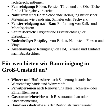
fachgerecht entfernen
Feinreinigung:
Böden, Fenster, Türen und alle Oberflächen
für die Übergabe vorbereiten
Naturstein und Holz:
Schonende Reinigung historischer
Materialien wie Sandstein, Schiefer oder Fachwerk
Fensterreinigung nach Bau:
Entfernung von Kalk- und
Mörtelspritzern
Sanitärbereich:
Hygienische Ersteinrichtung vor
Erstnutzung
Bodenbeläge:
Erstpflege von Parkett, Naturstein, Fliesen und
Vinyl
Außenanlagen:
Reinigung von Hof, Terrasse und Einfahrt
nach Bauabschluss
Für wen bieten wir Baureinigung in
Groß-Umstadt an?
Winzer und Hofbesitzer
nach Sanierung historischer
Wirtschaftsgebäude und Winzerhöfe
Privatpersonen
nach Renovierung ihres Fachwerk- oder
Einfamilienhauses
Gastronomiebetriebe
nach Restaurantumbau oder
Küchensanierung
Handwerksbetriebe
aus der Region als zuverlässiger