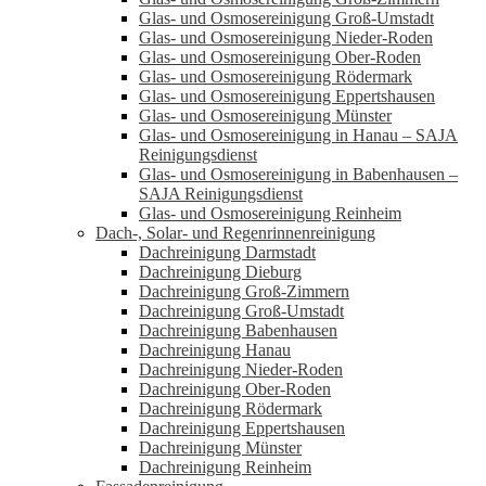
Glas- und Osmosereinigung Groß-Umstadt
Glas- und Osmosereinigung Nieder-Roden
Glas- und Osmosereinigung Ober-Roden
Glas- und Osmosereinigung Rödermark
Glas- und Osmosereinigung Eppertshausen
Glas- und Osmosereinigung Münster
Glas- und Osmosereinigung in Hanau – SAJA
Reinigungsdienst
Glas- und Osmosereinigung in Babenhausen –
SAJA Reinigungsdienst
Glas- und Osmosereinigung Reinheim
Dach-, Solar- und Regenrinnenreinigung
Dachreinigung Darmstadt
Dachreinigung Dieburg
Dachreinigung Groß-Zimmern
Dachreinigung Groß-Umstadt
Dachreinigung Babenhausen
Dachreinigung Hanau
Dachreinigung Nieder-Roden
Dachreinigung Ober-Roden
Dachreinigung Rödermark
Dachreinigung Eppertshausen
Dachreinigung Münster
Dachreinigung Reinheim