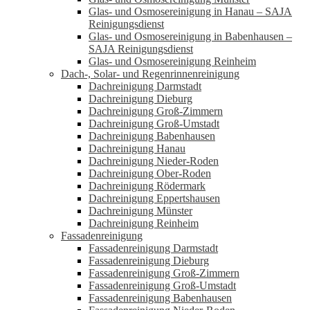
Glas- und Osmosereinigung in Hanau – SAJA
Reinigungsdienst
Glas- und Osmosereinigung in Babenhausen –
SAJA Reinigungsdienst
Glas- und Osmosereinigung Reinheim
Dach-, Solar- und Regenrinnenreinigung
Dachreinigung Darmstadt
Dachreinigung Dieburg
Dachreinigung Groß-Zimmern
Dachreinigung Groß-Umstadt
Dachreinigung Babenhausen
Dachreinigung Hanau
Dachreinigung Nieder-Roden
Dachreinigung Ober-Roden
Dachreinigung Rödermark
Dachreinigung Eppertshausen
Dachreinigung Münster
Dachreinigung Reinheim
Fassadenreinigung
Fassadenreinigung Darmstadt
Fassadenreinigung Dieburg
Fassadenreinigung Groß-Zimmern
Fassadenreinigung Groß-Umstadt
Fassadenreinigung Babenhausen