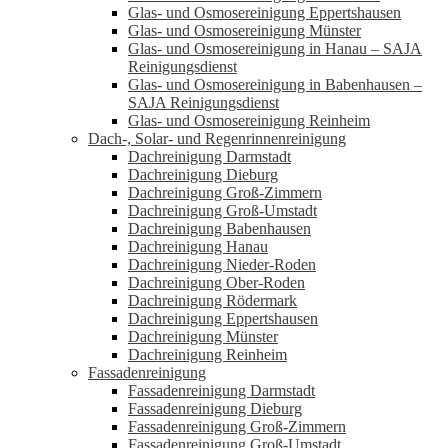
Glas- und Osmosereinigung Eppertshausen
Glas- und Osmosereinigung Münster
Glas- und Osmosereinigung in Hanau – SAJA
Reinigungsdienst
Glas- und Osmosereinigung in Babenhausen –
SAJA Reinigungsdienst
Glas- und Osmosereinigung Reinheim
Dach-, Solar- und Regenrinnenreinigung
Dachreinigung Darmstadt
Dachreinigung Dieburg
Dachreinigung Groß-Zimmern
Dachreinigung Groß-Umstadt
Dachreinigung Babenhausen
Dachreinigung Hanau
Dachreinigung Nieder-Roden
Dachreinigung Ober-Roden
Dachreinigung Rödermark
Dachreinigung Eppertshausen
Dachreinigung Münster
Dachreinigung Reinheim
Fassadenreinigung
Fassadenreinigung Darmstadt
Fassadenreinigung Dieburg
Fassadenreinigung Groß-Zimmern
Fassadenreinigung Groß-Umstadt