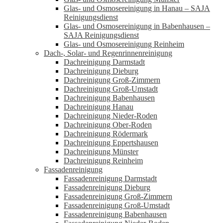
Glas- und Osmosereinigung in Hanau – SAJA
Reinigungsdienst
Glas- und Osmosereinigung in Babenhausen –
SAJA Reinigungsdienst
Glas- und Osmosereinigung Reinheim
Dach-, Solar- und Regenrinnenreinigung
Dachreinigung Darmstadt
Dachreinigung Dieburg
Dachreinigung Groß-Zimmern
Dachreinigung Groß-Umstadt
Dachreinigung Babenhausen
Dachreinigung Hanau
Dachreinigung Nieder-Roden
Dachreinigung Ober-Roden
Dachreinigung Rödermark
Dachreinigung Eppertshausen
Dachreinigung Münster
Dachreinigung Reinheim
Fassadenreinigung
Fassadenreinigung Darmstadt
Fassadenreinigung Dieburg
Fassadenreinigung Groß-Zimmern
Fassadenreinigung Groß-Umstadt
Fassadenreinigung Babenhausen