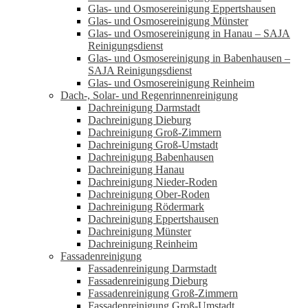
Glas- und Osmosereinigung Eppertshausen
Glas- und Osmosereinigung Münster
Glas- und Osmosereinigung in Hanau – SAJA
Reinigungsdienst
Glas- und Osmosereinigung in Babenhausen –
SAJA Reinigungsdienst
Glas- und Osmosereinigung Reinheim
Dach-, Solar- und Regenrinnenreinigung
Dachreinigung Darmstadt
Dachreinigung Dieburg
Dachreinigung Groß-Zimmern
Dachreinigung Groß-Umstadt
Dachreinigung Babenhausen
Dachreinigung Hanau
Dachreinigung Nieder-Roden
Dachreinigung Ober-Roden
Dachreinigung Rödermark
Dachreinigung Eppertshausen
Dachreinigung Münster
Dachreinigung Reinheim
Fassadenreinigung
Fassadenreinigung Darmstadt
Fassadenreinigung Dieburg
Fassadenreinigung Groß-Zimmern
Fassadenreinigung Groß-Umstadt