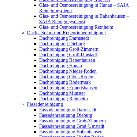
Glas- und Osmosereinigung in Hanau – SAJA
Reinigungsdienst
Glas- und Osmosereinigung in Babenhausen –
SAJA Reinigungsdienst
Glas- und Osmosereinigung Reinheim
Dach-, Solar- und Regenrinnenreinigung
Dachreinigung Darmstadt
Dachreinigung Dieburg
Dachreinigung Groß-Zimmern
Dachreinigung Groß-Umstadt
Dachreinigung Babenhausen
Dachreinigung Hanau
Dachreinigung Nieder-Roden
Dachreinigung Ober-Roden
Dachreinigung Rödermark
Dachreinigung Eppertshausen
Dachreinigung Münster
Dachreinigung Reinheim
Fassadenreinigung
Fassadenreinigung Darmstadt
Fassadenreinigung Dieburg
Fassadenreinigung Groß-Zimmern
Fassadenreinigung Groß-Umstadt
Fassadenreinigung Babenhausen