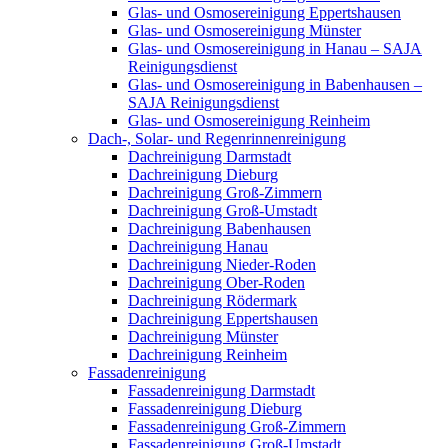
Glas- und Osmosereinigung Eppertshausen
Glas- und Osmosereinigung Münster
Glas- und Osmosereinigung in Hanau – SAJA
Reinigungsdienst
Glas- und Osmosereinigung in Babenhausen –
SAJA Reinigungsdienst
Glas- und Osmosereinigung Reinheim
Dach-, Solar- und Regenrinnenreinigung
Dachreinigung Darmstadt
Dachreinigung Dieburg
Dachreinigung Groß-Zimmern
Dachreinigung Groß-Umstadt
Dachreinigung Babenhausen
Dachreinigung Hanau
Dachreinigung Nieder-Roden
Dachreinigung Ober-Roden
Dachreinigung Rödermark
Dachreinigung Eppertshausen
Dachreinigung Münster
Dachreinigung Reinheim
Fassadenreinigung
Fassadenreinigung Darmstadt
Fassadenreinigung Dieburg
Fassadenreinigung Groß-Zimmern
Fassadenreinigung Groß-Umstadt