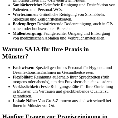
Empfangstresen mit VAH-gelisteten Mitteln.
Sanitärbereiche:
Keimfreie Reinigung und Desinfektion von
Patienten- und Personal-WCs.
Wartezimmer:
Gründliche Reinigung von Sitzmöbeln,
Spielzeug und Zeitschriftenablagen.
Bodenpflege:
Desinfizierende Bodenreinigung, auch in OP-
nahen oder hochsensiblen Bereichen.
Müllentsorgung:
Fachgerechter Umgang und Entsorgung
von medizinischen Abfällen und Verbrauchsmaterialien.
Warum SAJA für Ihre Praxis in
Münster?
Fachwissen:
Speziell geschultes Personal für Hygiene- und
Desinfektionsmaßnahmen im Gesundheitswesen.
Flexibilität:
Reinigung außerhalb Ihrer Sprechzeiten (früh
morgens oder abends), um den Praxisbetrieb nicht zu stören.
Verlässlichkeit:
Feste Reinigungskräfte für Ihre Einrichtung
in Münster, um Vertrauen und gleichbleibende Qualität zu
garantieren.
Lokale Nähe:
Von Groß-Zimmern aus sind wir schnell bei
Ihnen in Münster vor Ort.
Häufige Fragen zur Praxisreinigung in