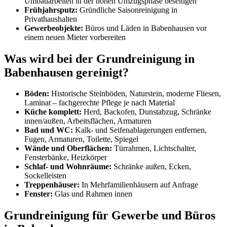
Umbauarbeiten in der hohen Umzugsphase beseitigen
Frühjahrsputz:
Gründliche Saisonreinigung in
Privathaushalten
Gewerbeobjekte:
Büros und Läden in Babenhausen vor
einem neuen Mieter vorbereiten
Was wird bei der Grundreinigung in
Babenhausen gereinigt?
Böden:
Historische Steinböden, Naturstein, moderne Fliesen,
Laminat – fachgerechte Pflege je nach Material
Küche komplett:
Herd, Backofen, Dunstabzug, Schränke
innen/außen, Arbeitsflächen, Armaturen
Bad und WC:
Kalk- und Seifenablagerungen entfernen,
Fugen, Armaturen, Toilette, Spiegel
Wände und Oberflächen:
Türrahmen, Lichtschalter,
Fensterbänke, Heizkörper
Schlaf- und Wohnräume:
Schränke außen, Ecken,
Sockelleisten
Treppenhäuser:
In Mehrfamilienhäusern auf Anfrage
Fenster:
Glas und Rahmen innen
Grundreinigung für Gewerbe und Büros