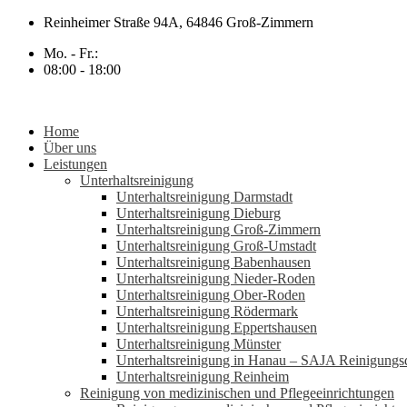
Zum
Reinheimer Straße 94A, 64846 Groß-Zimmern
Inhalt
Mo. - Fr.:
springen
08:00 - 18:00
Home
Über uns
Leistungen
Unterhaltsreinigung
Unterhaltsreinigung Darmstadt
Unterhaltsreinigung Dieburg
Unterhaltsreinigung Groß-Zimmern
Unterhaltsreinigung Groß-Umstadt
Unterhaltsreinigung Babenhausen
Unterhaltsreinigung Nieder-Roden
Unterhaltsreinigung Ober-Roden
Unterhaltsreinigung Rödermark
Unterhaltsreinigung Eppertshausen
Unterhaltsreinigung Münster
Unterhaltsreinigung in Hanau – SAJA Reinigungsd
Unterhaltsreinigung Reinheim
Reinigung von medizinischen und Pflegeeinrichtungen