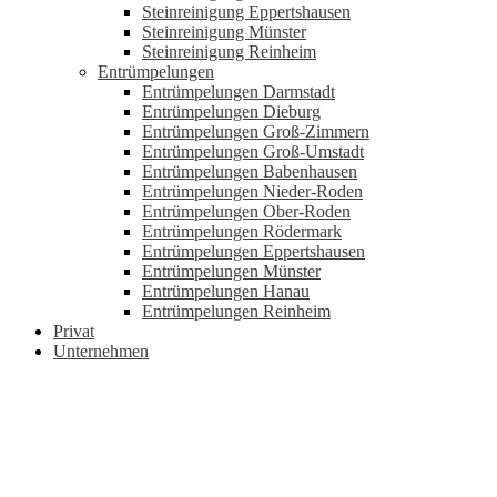
Steinreinigung Eppertshausen
Steinreinigung Münster
Steinreinigung Reinheim
Entrümpelungen
Entrümpelungen Darmstadt
Entrümpelungen Dieburg
Entrümpelungen Groß-Zimmern
Entrümpelungen Groß-Umstadt
Entrümpelungen Babenhausen
Entrümpelungen Nieder-Roden
Entrümpelungen Ober-Roden
Entrümpelungen Rödermark
Entrümpelungen Eppertshausen
Entrümpelungen Münster
Entrümpelungen Hanau
Entrümpelungen Reinheim
Privat
Unternehmen