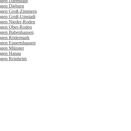
ngen Darmstadt
ungen Dieburg
tungen Groß-Zimmern
ungen Groß-Umstadt
ungen Nieder-Roden
ungen Ober-Roden
ungen Babenhausen
ungen Rödermark
ngen Eppertshausen
ungen Münster
ungen Hanau
ungen Reinheim