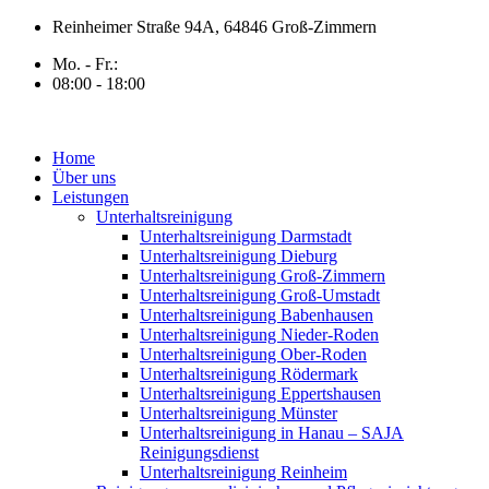
Zum
Reinheimer Straße 94A, 64846 Groß-Zimmern
Inhalt
Mo. - Fr.:
springen
08:00 - 18:00
Home
Über uns
Leistungen
Unterhaltsreinigung
Unterhaltsreinigung Darmstadt
Unterhaltsreinigung Dieburg
Unterhaltsreinigung Groß-Zimmern
Unterhaltsreinigung Groß-Umstadt
Unterhaltsreinigung Babenhausen
Unterhaltsreinigung Nieder-Roden
Unterhaltsreinigung Ober-Roden
Unterhaltsreinigung Rödermark
Unterhaltsreinigung Eppertshausen
Unterhaltsreinigung Münster
Unterhaltsreinigung in Hanau – SAJA
Reinigungsdienst
Unterhaltsreinigung Reinheim