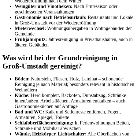
Wiedereröffnung nach dem Winter
Weingüter und Vinotheken:
Nach Erntesaison oder
geschlossenen Veranstaltungen
Gastronomie nach Betriebsurlaub:
Restaurants und Lokale
in Groß-Umstadt vor der Wiedereröffnung
Mieterwechsel:
Wohnungsübergaben in Wohngebäuden der
Gemeinde
Frühjahrsputz:
Jahresreinigung in Privathaushalten, auch in
älteren Gebäuden
Was wird bei der Grundreinigung in
Groß-Umstadt gereinigt?
Böden:
Naturstein, Fliesen, Holz, Laminat – schonende
Reinigung je nach Material; besonders relevant in historischen
Weingütern
Küche:
Herd komplett, Backofen, Dunstabzug, Schränke
innen/außen, Arbeitsflächen, Armaturen entkalken – auch
Gastronomieküchen auf Anfrage
Bad und WC:
Kalk und Seifenreste entfernen, Fugen,
Armaturen, Spiegel, Toilette
Schlafoberflächenreinigung:
In Ferienwohnungen Betten,
Schränke und Mobiliar abwischen
Wände, Heizkörper, Lichtschalter:
Alle Oberflächen von