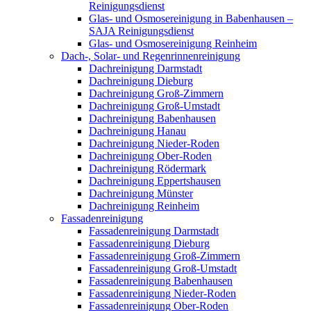
Reinigungsdienst
Glas- und Osmosereinigung in Babenhausen –
SAJA Reinigungsdienst
Glas- und Osmosereinigung Reinheim
Dach-, Solar- und Regenrinnenreinigung
Dachreinigung Darmstadt
Dachreinigung Dieburg
Dachreinigung Groß-Zimmern
Dachreinigung Groß-Umstadt
Dachreinigung Babenhausen
Dachreinigung Hanau
Dachreinigung Nieder-Roden
Dachreinigung Ober-Roden
Dachreinigung Rödermark
Dachreinigung Eppertshausen
Dachreinigung Münster
Dachreinigung Reinheim
Fassadenreinigung
Fassadenreinigung Darmstadt
Fassadenreinigung Dieburg
Fassadenreinigung Groß-Zimmern
Fassadenreinigung Groß-Umstadt
Fassadenreinigung Babenhausen
Fassadenreinigung Nieder-Roden
Fassadenreinigung Ober-Roden