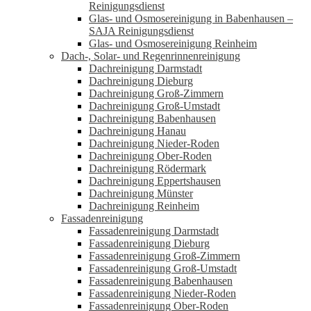
Reinigungsdienst
Glas- und Osmosereinigung in Babenhausen –
SAJA Reinigungsdienst
Glas- und Osmosereinigung Reinheim
Dach-, Solar- und Regenrinnenreinigung
Dachreinigung Darmstadt
Dachreinigung Dieburg
Dachreinigung Groß-Zimmern
Dachreinigung Groß-Umstadt
Dachreinigung Babenhausen
Dachreinigung Hanau
Dachreinigung Nieder-Roden
Dachreinigung Ober-Roden
Dachreinigung Rödermark
Dachreinigung Eppertshausen
Dachreinigung Münster
Dachreinigung Reinheim
Fassadenreinigung
Fassadenreinigung Darmstadt
Fassadenreinigung Dieburg
Fassadenreinigung Groß-Zimmern
Fassadenreinigung Groß-Umstadt
Fassadenreinigung Babenhausen
Fassadenreinigung Nieder-Roden
Fassadenreinigung Ober-Roden