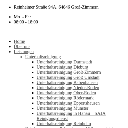
Zum
Reinheimer Straße 94A, 64846 Groß-Zimmern
Inhalt
Mo. - Fr.:
springen
08:00 - 18:00
Home
Über uns
Leistungen
Unterhaltsreinigung
Unterhaltsreinigung Darmstadt
Unterhaltsreinigung Dieburg
Unterhaltsreinigung Groß-Zimmern
Unterhaltsreinigung Groß-Umstadt
Unterhaltsreinigung Babenhausen
Unterhaltsreinigung Nieder-Roden
Unterhaltsreinigung Ober-Roden
Unterhaltsreinigung Rödermark
Unterhaltsreinigung Eppertshausen
Unterhaltsreinigung Münster
Unterhaltsreinigung in Hanau – SAJA
Reinigungsdienst
Unterhaltsreinigung Reinheim