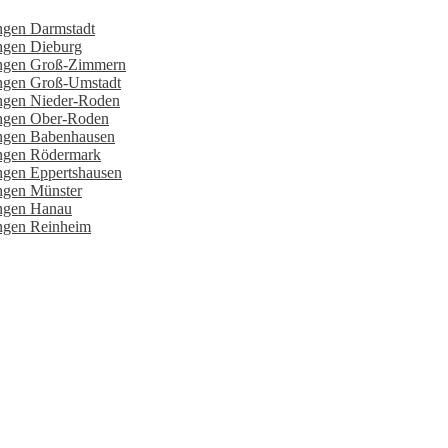
ngen Darmstadt
ungen Dieburg
tungen Groß-Zimmern
ungen Groß-Umstadt
ungen Nieder-Roden
ungen Ober-Roden
ungen Babenhausen
ungen Rödermark
ngen Eppertshausen
ungen Münster
ungen Hanau
ungen Reinheim