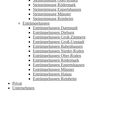
Steinreinigung Ober-Roden
Steinreinigung Rödermark
Steinreinigung Eppertshausen
Steinreinigung Münster
Steinreinigung Reinheim
Entrümpelungen
Entrümpelungen Darmstadt
Entrümpelungen Dieburg
Entrümpelungen Groß-Zimmern
Entrümpelungen Groß-Umstadt
Entrümpelungen Babenhausen
Entrümpelungen Nieder-Roden
Entrümpelungen Ober-Roden
Entrümpelungen Rödermark
Entrümpelungen Eppertshausen
Entrümpelungen Münster
Entrümpelungen Hanau
Entrümpelungen Reinheim
Privat
Unternehmen