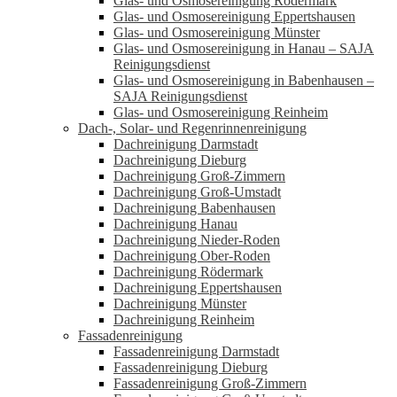
Glas- und Osmosereinigung Rödermark
Glas- und Osmosereinigung Eppertshausen
Glas- und Osmosereinigung Münster
Glas- und Osmosereinigung in Hanau – SAJA
Reinigungsdienst
Glas- und Osmosereinigung in Babenhausen –
SAJA Reinigungsdienst
Glas- und Osmosereinigung Reinheim
Dach-, Solar- und Regenrinnenreinigung
Dachreinigung Darmstadt
Dachreinigung Dieburg
Dachreinigung Groß-Zimmern
Dachreinigung Groß-Umstadt
Dachreinigung Babenhausen
Dachreinigung Hanau
Dachreinigung Nieder-Roden
Dachreinigung Ober-Roden
Dachreinigung Rödermark
Dachreinigung Eppertshausen
Dachreinigung Münster
Dachreinigung Reinheim
Fassadenreinigung
Fassadenreinigung Darmstadt
Fassadenreinigung Dieburg
Fassadenreinigung Groß-Zimmern