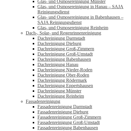
Glas- und Osmosereinigung Münster
Glas- und Osmosereinigung in Hanau – SAJA
Reinigungsdienst
Glas- und Osmosereinigung in Babenhausen –
SAJA Reinigungsdienst
Glas- und Osmosereinigung Reinheim
Dach-, Solar- und Regenrinnenreinigung
Dachreinigung Darmstadt
Dachreinigung Dieburg
Dachreinigung Groß-Zimmern
Dachreinigung Groß-Umstadt
Dachreinigung Babenhausen
Dachreinigung Hanau
Dachreinigung Nieder-Roden
Dachreinigung Ober-Roden
Dachreinigung Rödermark
Dachreinigung Eppertshausen
Dachreinigung Münster
Dachreinigung Reinheim
Fassadenreinigung
Fassadenreinigung Darmstadt
Fassadenreinigung Dieburg
Fassadenreinigung Groß-Zimmern
Fassadenreinigung Groß-Umstadt
Fassadenreinigung Babenhausen