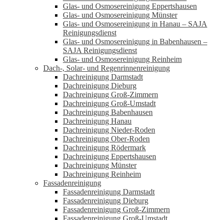
Glas- und Osmosereinigung Eppertshausen
Glas- und Osmosereinigung Münster
Glas- und Osmosereinigung in Hanau – SAJA
Reinigungsdienst
Glas- und Osmosereinigung in Babenhausen –
SAJA Reinigungsdienst
Glas- und Osmosereinigung Reinheim
Dach-, Solar- und Regenrinnenreinigung
Dachreinigung Darmstadt
Dachreinigung Dieburg
Dachreinigung Groß-Zimmern
Dachreinigung Groß-Umstadt
Dachreinigung Babenhausen
Dachreinigung Hanau
Dachreinigung Nieder-Roden
Dachreinigung Ober-Roden
Dachreinigung Rödermark
Dachreinigung Eppertshausen
Dachreinigung Münster
Dachreinigung Reinheim
Fassadenreinigung
Fassadenreinigung Darmstadt
Fassadenreinigung Dieburg
Fassadenreinigung Groß-Zimmern
Fassadenreinigung Groß-Umstadt