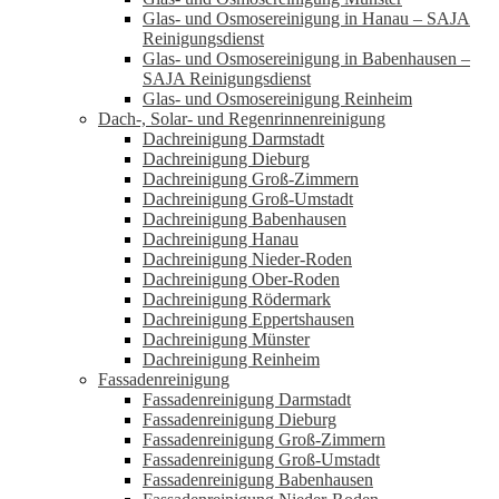
Glas- und Osmosereinigung in Hanau – SAJA
Reinigungsdienst
Glas- und Osmosereinigung in Babenhausen –
SAJA Reinigungsdienst
Glas- und Osmosereinigung Reinheim
Dach-, Solar- und Regenrinnenreinigung
Dachreinigung Darmstadt
Dachreinigung Dieburg
Dachreinigung Groß-Zimmern
Dachreinigung Groß-Umstadt
Dachreinigung Babenhausen
Dachreinigung Hanau
Dachreinigung Nieder-Roden
Dachreinigung Ober-Roden
Dachreinigung Rödermark
Dachreinigung Eppertshausen
Dachreinigung Münster
Dachreinigung Reinheim
Fassadenreinigung
Fassadenreinigung Darmstadt
Fassadenreinigung Dieburg
Fassadenreinigung Groß-Zimmern
Fassadenreinigung Groß-Umstadt
Fassadenreinigung Babenhausen