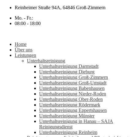
Zum
Reinheimer Straße 94A, 64846 Groß-Zimmern
Inhalt
Mo. - Fr.:
springen
08:00 - 18:00
Home
Über uns
Leistungen
Unterhaltsreinigung
Unterhaltsreinigung Darmstadt
Unterhaltsreinigung Dieburg
Unterhaltsreinigung Groß-Zimmern
Unterhaltsreinigung Groß-Umstadt
Unterhaltsreinigung Babenhausen
Unterhaltsreinigung Nieder-Roden
Unterhaltsreinigung Ober-Roden
Unterhaltsreinigung Rödermark
Unterhaltsreinigung Eppertshausen
Unterhaltsreinigung Münster
Unterhaltsreinigung in Hanau – SAJA
Reinigungsdienst
Unterhaltsreinigung Reinheim