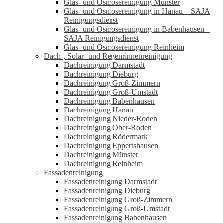
Glas- und Osmosereinigung Münster
Glas- und Osmosereinigung in Hanau – SAJA
Reinigungsdienst
Glas- und Osmosereinigung in Babenhausen –
SAJA Reinigungsdienst
Glas- und Osmosereinigung Reinheim
Dach-, Solar- und Regenrinnenreinigung
Dachreinigung Darmstadt
Dachreinigung Dieburg
Dachreinigung Groß-Zimmern
Dachreinigung Groß-Umstadt
Dachreinigung Babenhausen
Dachreinigung Hanau
Dachreinigung Nieder-Roden
Dachreinigung Ober-Roden
Dachreinigung Rödermark
Dachreinigung Eppertshausen
Dachreinigung Münster
Dachreinigung Reinheim
Fassadenreinigung
Fassadenreinigung Darmstadt
Fassadenreinigung Dieburg
Fassadenreinigung Groß-Zimmern
Fassadenreinigung Groß-Umstadt
Fassadenreinigung Babenhausen