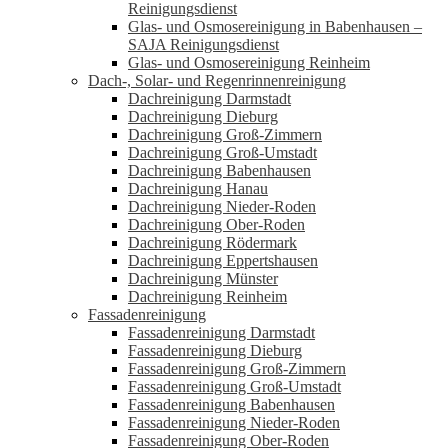
Reinigungsdienst
Glas- und Osmosereinigung in Babenhausen –
SAJA Reinigungsdienst
Glas- und Osmosereinigung Reinheim
Dach-, Solar- und Regenrinnenreinigung
Dachreinigung Darmstadt
Dachreinigung Dieburg
Dachreinigung Groß-Zimmern
Dachreinigung Groß-Umstadt
Dachreinigung Babenhausen
Dachreinigung Hanau
Dachreinigung Nieder-Roden
Dachreinigung Ober-Roden
Dachreinigung Rödermark
Dachreinigung Eppertshausen
Dachreinigung Münster
Dachreinigung Reinheim
Fassadenreinigung
Fassadenreinigung Darmstadt
Fassadenreinigung Dieburg
Fassadenreinigung Groß-Zimmern
Fassadenreinigung Groß-Umstadt
Fassadenreinigung Babenhausen
Fassadenreinigung Nieder-Roden
Fassadenreinigung Ober-Roden