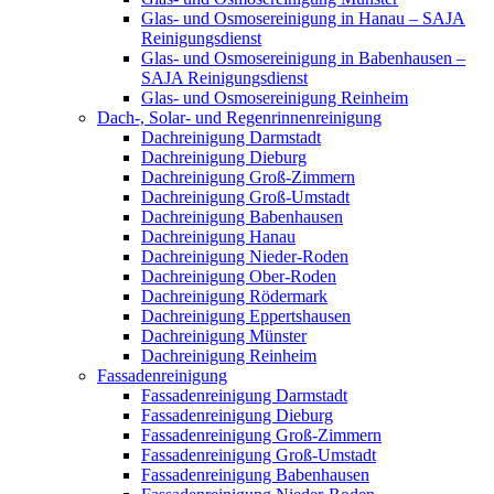
Glas- und Osmosereinigung in Hanau – SAJA
Reinigungsdienst
Glas- und Osmosereinigung in Babenhausen –
SAJA Reinigungsdienst
Glas- und Osmosereinigung Reinheim
Dach-, Solar- und Regenrinnenreinigung
Dachreinigung Darmstadt
Dachreinigung Dieburg
Dachreinigung Groß-Zimmern
Dachreinigung Groß-Umstadt
Dachreinigung Babenhausen
Dachreinigung Hanau
Dachreinigung Nieder-Roden
Dachreinigung Ober-Roden
Dachreinigung Rödermark
Dachreinigung Eppertshausen
Dachreinigung Münster
Dachreinigung Reinheim
Fassadenreinigung
Fassadenreinigung Darmstadt
Fassadenreinigung Dieburg
Fassadenreinigung Groß-Zimmern
Fassadenreinigung Groß-Umstadt
Fassadenreinigung Babenhausen