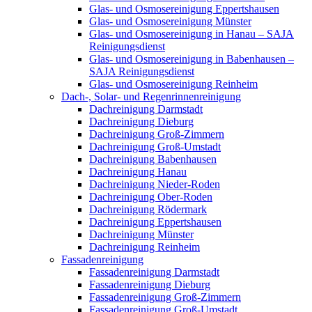
Glas- und Osmosereinigung Eppertshausen
Glas- und Osmosereinigung Münster
Glas- und Osmosereinigung in Hanau – SAJA
Reinigungsdienst
Glas- und Osmosereinigung in Babenhausen –
SAJA Reinigungsdienst
Glas- und Osmosereinigung Reinheim
Dach-, Solar- und Regenrinnenreinigung
Dachreinigung Darmstadt
Dachreinigung Dieburg
Dachreinigung Groß-Zimmern
Dachreinigung Groß-Umstadt
Dachreinigung Babenhausen
Dachreinigung Hanau
Dachreinigung Nieder-Roden
Dachreinigung Ober-Roden
Dachreinigung Rödermark
Dachreinigung Eppertshausen
Dachreinigung Münster
Dachreinigung Reinheim
Fassadenreinigung
Fassadenreinigung Darmstadt
Fassadenreinigung Dieburg
Fassadenreinigung Groß-Zimmern
Fassadenreinigung Groß-Umstadt