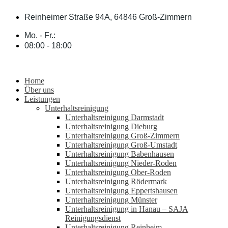
Zum
Inhalt
Reinheimer Straße 94A, 64846 Groß-Zimmern
springen
Mo. - Fr.:
08:00 - 18:00
Home
Über uns
Leistungen
Unterhaltsreinigung
Unterhaltsreinigung Darmstadt
Unterhaltsreinigung Dieburg
Unterhaltsreinigung Groß-Zimmern
Unterhaltsreinigung Groß-Umstadt
Unterhaltsreinigung Babenhausen
Unterhaltsreinigung Nieder-Roden
Unterhaltsreinigung Ober-Roden
Unterhaltsreinigung Rödermark
Unterhaltsreinigung Eppertshausen
Unterhaltsreinigung Münster
Unterhaltsreinigung in Hanau – SAJA
Reinigungsdienst
Unterhaltsreinigung Reinheim