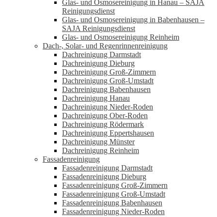
Glas- und Osmosereinigung in Hanau – SAJA
Reinigungsdienst
Glas- und Osmosereinigung in Babenhausen –
SAJA Reinigungsdienst
Glas- und Osmosereinigung Reinheim
Dach-, Solar- und Regenrinnenreinigung
Dachreinigung Darmstadt
Dachreinigung Dieburg
Dachreinigung Groß-Zimmern
Dachreinigung Groß-Umstadt
Dachreinigung Babenhausen
Dachreinigung Hanau
Dachreinigung Nieder-Roden
Dachreinigung Ober-Roden
Dachreinigung Rödermark
Dachreinigung Eppertshausen
Dachreinigung Münster
Dachreinigung Reinheim
Fassadenreinigung
Fassadenreinigung Darmstadt
Fassadenreinigung Dieburg
Fassadenreinigung Groß-Zimmern
Fassadenreinigung Groß-Umstadt
Fassadenreinigung Babenhausen
Fassadenreinigung Nieder-Roden