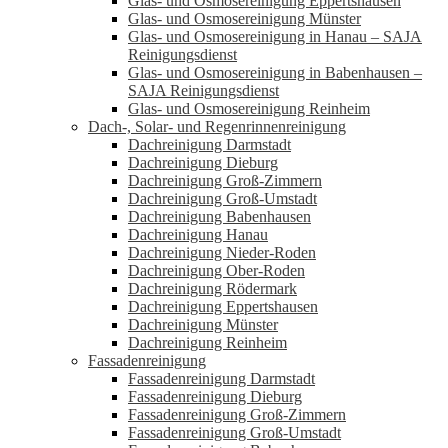
Glas- und Osmosereinigung Eppertshausen
Glas- und Osmosereinigung Münster
Glas- und Osmosereinigung in Hanau – SAJA
Reinigungsdienst
Glas- und Osmosereinigung in Babenhausen –
SAJA Reinigungsdienst
Glas- und Osmosereinigung Reinheim
Dach-, Solar- und Regenrinnenreinigung
Dachreinigung Darmstadt
Dachreinigung Dieburg
Dachreinigung Groß-Zimmern
Dachreinigung Groß-Umstadt
Dachreinigung Babenhausen
Dachreinigung Hanau
Dachreinigung Nieder-Roden
Dachreinigung Ober-Roden
Dachreinigung Rödermark
Dachreinigung Eppertshausen
Dachreinigung Münster
Dachreinigung Reinheim
Fassadenreinigung
Fassadenreinigung Darmstadt
Fassadenreinigung Dieburg
Fassadenreinigung Groß-Zimmern
Fassadenreinigung Groß-Umstadt