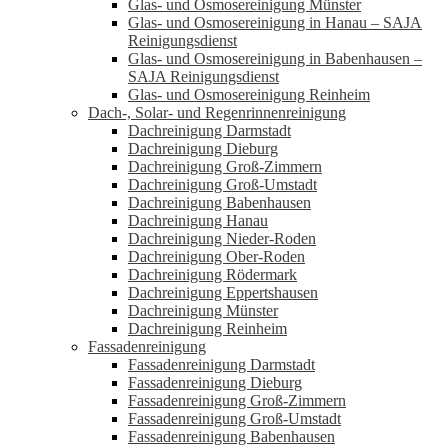
Glas- und Osmosereinigung Münster
Glas- und Osmosereinigung in Hanau – SAJA
Reinigungsdienst
Glas- und Osmosereinigung in Babenhausen –
SAJA Reinigungsdienst
Glas- und Osmosereinigung Reinheim
Dach-, Solar- und Regenrinnenreinigung
Dachreinigung Darmstadt
Dachreinigung Dieburg
Dachreinigung Groß-Zimmern
Dachreinigung Groß-Umstadt
Dachreinigung Babenhausen
Dachreinigung Hanau
Dachreinigung Nieder-Roden
Dachreinigung Ober-Roden
Dachreinigung Rödermark
Dachreinigung Eppertshausen
Dachreinigung Münster
Dachreinigung Reinheim
Fassadenreinigung
Fassadenreinigung Darmstadt
Fassadenreinigung Dieburg
Fassadenreinigung Groß-Zimmern
Fassadenreinigung Groß-Umstadt
Fassadenreinigung Babenhausen