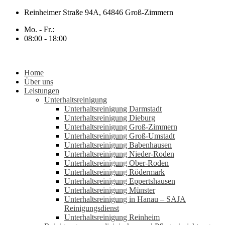
Zum
Reinheimer Straße 94A, 64846 Groß-Zimmern
Inhalt
Mo. - Fr.:
springen
08:00 - 18:00
Home
Über uns
Leistungen
Unterhaltsreinigung
Unterhaltsreinigung Darmstadt
Unterhaltsreinigung Dieburg
Unterhaltsreinigung Groß-Zimmern
Unterhaltsreinigung Groß-Umstadt
Unterhaltsreinigung Babenhausen
Unterhaltsreinigung Nieder-Roden
Unterhaltsreinigung Ober-Roden
Unterhaltsreinigung Rödermark
Unterhaltsreinigung Eppertshausen
Unterhaltsreinigung Münster
Unterhaltsreinigung in Hanau – SAJA
Reinigungsdienst
Unterhaltsreinigung Reinheim