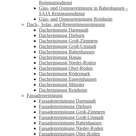
Reinigungsdienst
Glas- und Osmosereinigung in Babenhausen –
SAJA Reinigungsdienst
Glas- und Osmosereinigung Reinheim
Dach-, Solar- und Regenrinnenreinigung
Dachreinigung Darmstadt
Dachreinigung Dieburg
Dachreinigung Groß-Zimmern
Dachreinigung Groß-Umstadt
Dachreinigung Babenhausen
Dachreinigung Hanau
Dachreinigung Nieder-Roden
Dachreinigung Ober-Roden
Dachreinigung Rödermark
Dachreinigung Eppertshausen
Dachreinigung Münster
Dachreinigung Reinheim
Fassadenreinigung
Fassadenreinigung Darmstadt
Fassadenreinigung Dieburg
Fassadenreinigung Groß-Zimmern
Fassadenreinigung Groß-Umstadt
Fassadenreinigung Babenhausen
Fassadenreinigung Nieder-Roden
Fassadenreinigung Ober-Roden