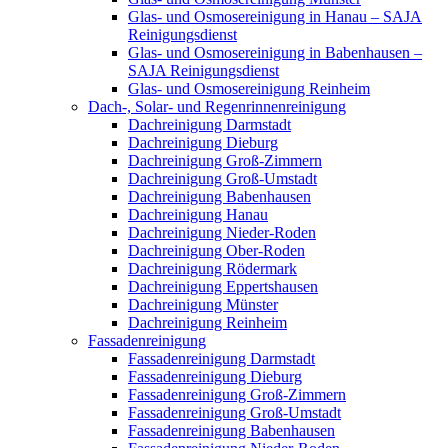
Glas- und Osmosereinigung in Hanau – SAJA
Reinigungsdienst
Glas- und Osmosereinigung in Babenhausen –
SAJA Reinigungsdienst
Glas- und Osmosereinigung Reinheim
Dach-, Solar- und Regenrinnenreinigung
Dachreinigung Darmstadt
Dachreinigung Dieburg
Dachreinigung Groß-Zimmern
Dachreinigung Groß-Umstadt
Dachreinigung Babenhausen
Dachreinigung Hanau
Dachreinigung Nieder-Roden
Dachreinigung Ober-Roden
Dachreinigung Rödermark
Dachreinigung Eppertshausen
Dachreinigung Münster
Dachreinigung Reinheim
Fassadenreinigung
Fassadenreinigung Darmstadt
Fassadenreinigung Dieburg
Fassadenreinigung Groß-Zimmern
Fassadenreinigung Groß-Umstadt
Fassadenreinigung Babenhausen