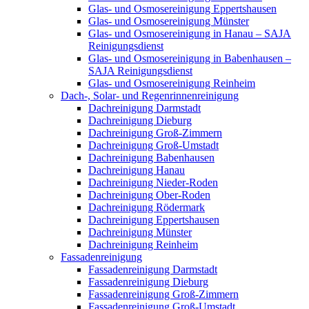
Glas- und Osmosereinigung Eppertshausen
Glas- und Osmosereinigung Münster
Glas- und Osmosereinigung in Hanau – SAJA
Reinigungsdienst
Glas- und Osmosereinigung in Babenhausen –
SAJA Reinigungsdienst
Glas- und Osmosereinigung Reinheim
Dach-, Solar- und Regenrinnenreinigung
Dachreinigung Darmstadt
Dachreinigung Dieburg
Dachreinigung Groß-Zimmern
Dachreinigung Groß-Umstadt
Dachreinigung Babenhausen
Dachreinigung Hanau
Dachreinigung Nieder-Roden
Dachreinigung Ober-Roden
Dachreinigung Rödermark
Dachreinigung Eppertshausen
Dachreinigung Münster
Dachreinigung Reinheim
Fassadenreinigung
Fassadenreinigung Darmstadt
Fassadenreinigung Dieburg
Fassadenreinigung Groß-Zimmern
Fassadenreinigung Groß-Umstadt