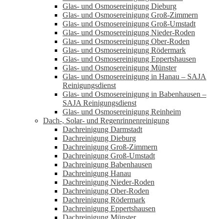
Glas- und Osmosereinigung Dieburg
Glas- und Osmosereinigung Groß-Zimmern
Glas- und Osmosereinigung Groß-Umstadt
Glas- und Osmosereinigung Nieder-Roden
Glas- und Osmosereinigung Ober-Roden
Glas- und Osmosereinigung Rödermark
Glas- und Osmosereinigung Eppertshausen
Glas- und Osmosereinigung Münster
Glas- und Osmosereinigung in Hanau – SAJA
Reinigungsdienst
Glas- und Osmosereinigung in Babenhausen –
SAJA Reinigungsdienst
Glas- und Osmosereinigung Reinheim
Dach-, Solar- und Regenrinnenreinigung
Dachreinigung Darmstadt
Dachreinigung Dieburg
Dachreinigung Groß-Zimmern
Dachreinigung Groß-Umstadt
Dachreinigung Babenhausen
Dachreinigung Hanau
Dachreinigung Nieder-Roden
Dachreinigung Ober-Roden
Dachreinigung Rödermark
Dachreinigung Eppertshausen
Dachreinigung Münster