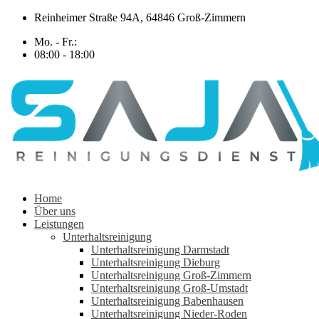
Zum
Reinheimer Straße 94A, 64846 Groß-Zimmern
Inhalt
Mo. - Fr.:
springen
08:00 - 18:00
Home
Über uns
Leistungen
Unterhaltsreinigung
Unterhaltsreinigung Darmstadt
Unterhaltsreinigung Dieburg
Unterhaltsreinigung Groß-Zimmern
Unterhaltsreinigung Groß-Umstadt
Unterhaltsreinigung Babenhausen
Unterhaltsreinigung Nieder-Roden