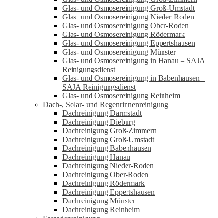
Glas- und Osmosereinigung Groß-Umstadt
Glas- und Osmosereinigung Nieder-Roden
Glas- und Osmosereinigung Ober-Roden
Glas- und Osmosereinigung Rödermark
Glas- und Osmosereinigung Eppertshausen
Glas- und Osmosereinigung Münster
Glas- und Osmosereinigung in Hanau – SAJA
Reinigungsdienst
Glas- und Osmosereinigung in Babenhausen –
SAJA Reinigungsdienst
Glas- und Osmosereinigung Reinheim
Dach-, Solar- und Regenrinnenreinigung
Dachreinigung Darmstadt
Dachreinigung Dieburg
Dachreinigung Groß-Zimmern
Dachreinigung Groß-Umstadt
Dachreinigung Babenhausen
Dachreinigung Hanau
Dachreinigung Nieder-Roden
Dachreinigung Ober-Roden
Dachreinigung Rödermark
Dachreinigung Eppertshausen
Dachreinigung Münster
Dachreinigung Reinheim