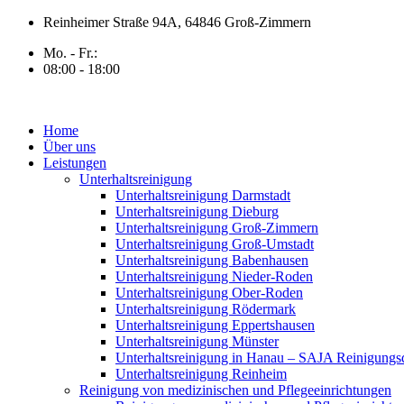
Zum
Reinheimer Straße 94A, 64846 Groß-Zimmern
Inhalt
Mo. - Fr.:
springen
08:00 - 18:00
Home
Über uns
Leistungen
Unterhaltsreinigung
Unterhaltsreinigung Darmstadt
Unterhaltsreinigung Dieburg
Unterhaltsreinigung Groß-Zimmern
Unterhaltsreinigung Groß-Umstadt
Unterhaltsreinigung Babenhausen
Unterhaltsreinigung Nieder-Roden
Unterhaltsreinigung Ober-Roden
Unterhaltsreinigung Rödermark
Unterhaltsreinigung Eppertshausen
Unterhaltsreinigung Münster
Unterhaltsreinigung in Hanau – SAJA Reinigungsd
Unterhaltsreinigung Reinheim
Reinigung von medizinischen und Pflegeeinrichtungen