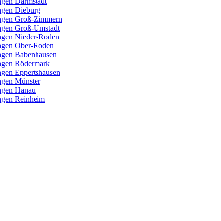
ngen Darmstadt
ungen Dieburg
tungen Groß-Zimmern
ungen Groß-Umstadt
ungen Nieder-Roden
ungen Ober-Roden
ungen Babenhausen
ungen Rödermark
ngen Eppertshausen
ungen Münster
ungen Hanau
ungen Reinheim