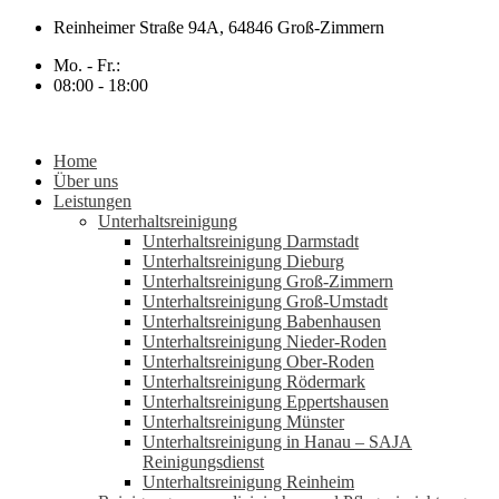
Zum
Reinheimer Straße 94A, 64846 Groß-Zimmern
Inhalt
Mo. - Fr.:
springen
08:00 - 18:00
Home
Über uns
Leistungen
Unterhaltsreinigung
Unterhaltsreinigung Darmstadt
Unterhaltsreinigung Dieburg
Unterhaltsreinigung Groß-Zimmern
Unterhaltsreinigung Groß-Umstadt
Unterhaltsreinigung Babenhausen
Unterhaltsreinigung Nieder-Roden
Unterhaltsreinigung Ober-Roden
Unterhaltsreinigung Rödermark
Unterhaltsreinigung Eppertshausen
Unterhaltsreinigung Münster
Unterhaltsreinigung in Hanau – SAJA
Reinigungsdienst
Unterhaltsreinigung Reinheim