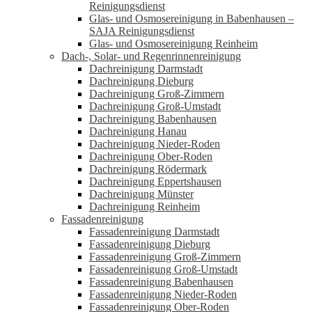
Reinigungsdienst
Glas- und Osmosereinigung in Babenhausen –
SAJA Reinigungsdienst
Glas- und Osmosereinigung Reinheim
Dach-, Solar- und Regenrinnenreinigung
Dachreinigung Darmstadt
Dachreinigung Dieburg
Dachreinigung Groß-Zimmern
Dachreinigung Groß-Umstadt
Dachreinigung Babenhausen
Dachreinigung Hanau
Dachreinigung Nieder-Roden
Dachreinigung Ober-Roden
Dachreinigung Rödermark
Dachreinigung Eppertshausen
Dachreinigung Münster
Dachreinigung Reinheim
Fassadenreinigung
Fassadenreinigung Darmstadt
Fassadenreinigung Dieburg
Fassadenreinigung Groß-Zimmern
Fassadenreinigung Groß-Umstadt
Fassadenreinigung Babenhausen
Fassadenreinigung Nieder-Roden
Fassadenreinigung Ober-Roden