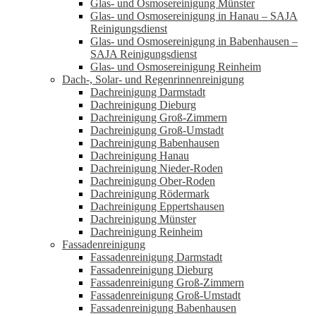
Glas- und Osmosereinigung Münster
Glas- und Osmosereinigung in Hanau – SAJA
Reinigungsdienst
Glas- und Osmosereinigung in Babenhausen –
SAJA Reinigungsdienst
Glas- und Osmosereinigung Reinheim
Dach-, Solar- und Regenrinnenreinigung
Dachreinigung Darmstadt
Dachreinigung Dieburg
Dachreinigung Groß-Zimmern
Dachreinigung Groß-Umstadt
Dachreinigung Babenhausen
Dachreinigung Hanau
Dachreinigung Nieder-Roden
Dachreinigung Ober-Roden
Dachreinigung Rödermark
Dachreinigung Eppertshausen
Dachreinigung Münster
Dachreinigung Reinheim
Fassadenreinigung
Fassadenreinigung Darmstadt
Fassadenreinigung Dieburg
Fassadenreinigung Groß-Zimmern
Fassadenreinigung Groß-Umstadt
Fassadenreinigung Babenhausen